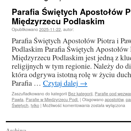
Parafia Świętych Apostołów P
Międzyrzecu Podlaskim
Opublikowano
2025-11-22
,
autor:
Parafia Świętych Apostołów Piotra i P
Podlaskim Parafia Świętych Apostołów P
Międzyrzecu Podlaskim jest jedną z klu
religijnych w tym regionie. Należy do die
która odgrywa istotną rolę w życiu d
Parafia …
Czytaj dalej
→
Zaszufladkowano do kategorii
Bez kategorii
,
Parafie pod wezwan
Pawła
,
Parafie w Międzyrzecu Podl.
|
Otagowano
apostołów
,
pa
Parafia
Świętych
,
tylko
|
Możliwość komentowania
została wyłączona
Świętych
Apostołów
Piotra
i
Archiwa