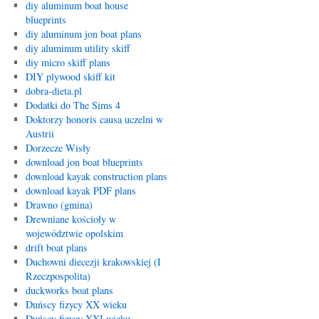
diy aluminum boat house
blueprints
diy aluminum jon boat plans
diy aluminum utility skiff
diy micro skiff plans
DIY plywood skiff kit
dobra-dieta.pl
Dodatki do The Sims 4
Doktorzy honoris causa uczelni w
Austrii
Dorzecze Wisły
download jon boat blueprints
download kayak construction plans
download kayak PDF plans
Drawno (gmina)
Drewniane kościoły w
województwie opolskim
drift boat plans
Duchowni diecezji krakowskiej (I
Rzeczpospolita)
duckworks boat plans
Duńscy fizycy XX wieku
Duńscy fizycy XXI wieku