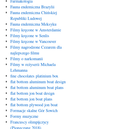
Farmakologia
Fauna endemiczna Brazylii
Fauna endemiczna Chińskiej
Republiki Ludowej
Fauna endemiczna Meksyku
Filmy kręcone w Amsterdamie
Filmy kręcone w Senlis
Filmy kręcone w Vancouver
Filmy nagrodzone Cezarem dla
najlepszego filmu
Filmy o narkomanii
Filmy w reżyserii Michaela
Lehmanna
fine chocolates platinium box
flat bottom aluminum boat design
flat bottom aluminum boat plans
flat bottom jon boat design
flat bottom jon boat plans
flat bottom plywood jon boat
Formacje skalne Gór Sowich
Formy muzyczne
Francuscy olimpijczycy
(Pjongczang 2018)