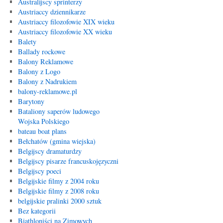
Australijscy sprinterzy
Austriaccy dziennikarze
Austriaccy filozofowie XIX wieku
Austriaccy filozofowie XX wieku
Balety
Ballady rockowe
Balony Reklamowe
Balony z Logo
Balony z Nadrukiem
balony-reklamowe.pl
Barytony
Bataliony saperów ludowego
Wojska Polskiego
bateau boat plans
Bełchatów (gmina wiejska)
Belgijscy dramaturdzy
Belgijscy pisarze francuskojęzyczni
Belgijscy poeci
Belgijskie filmy z 2004 roku
Belgijskie filmy z 2008 roku
belgijskie pralinki 2000 sztuk
Bez kategorii
Biathloniści na Zimowych