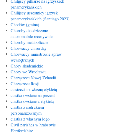
Chilijscy piłkarze na igrzyskach
panamerykańskich
Chilijscy uczestnicy igrzysk
panamerykańskich (Santiago 2023)
Chodów (gmina)
Choroby dziedziczone
autosomalnie recesywnie
Choroby metaboliczne
Chorwaccy chirurdzy
Chorwaccy ministrowie spraw
wewnętrznych
Chóry akademickie
Chóry we Wrocławiu
Chrząszcze Nowej Zelandii
Chrząszcze Rosji
ciasteczka z własną etykietą
ciastka owsiane na prezent
ciastka owsiane z etykietą
ciastka z nadrukiem
personalizowanym
ciastka z własnym logo
Civil parishes w hrabstwie
Hertfordshire