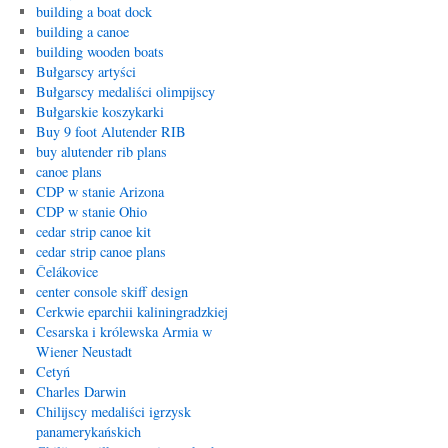
building a boat dock
building a canoe
building wooden boats
Bułgarscy artyści
Bułgarscy medaliści olimpijscy
Bułgarskie koszykarki
Buy 9 foot Alutender RIB
buy alutender rib plans
canoe plans
CDP w stanie Arizona
CDP w stanie Ohio
cedar strip canoe kit
cedar strip canoe plans
Čelákovice
center console skiff design
Cerkwie eparchii kaliningradzkiej
Cesarska i królewska Armia w
Wiener Neustadt
Cetyń
Charles Darwin
Chilijscy medaliści igrzysk
panamerykańskich