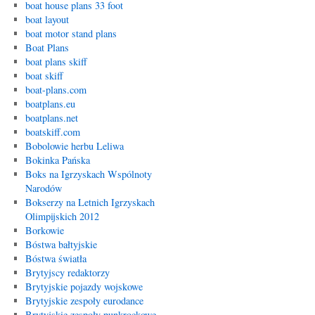
boat house plans 33 foot
boat layout
boat motor stand plans
Boat Plans
boat plans skiff
boat skiff
boat-plans.com
boatplans.eu
boatplans.net
boatskiff.com
Bobolowie herbu Leliwa
Bokinka Pańska
Boks na Igrzyskach Wspólnoty
Narodów
Bokserzy na Letnich Igrzyskach
Olimpijskich 2012
Borkowie
Bóstwa bałtyjskie
Bóstwa światła
Brytyjscy redaktorzy
Brytyjskie pojazdy wojskowe
Brytyjskie zespoły eurodance
Brytyjskie zespoły punkrockowe