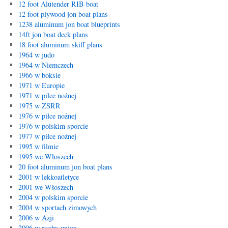
12 foot Alutender RIB boat
12 foot plywood jon boat plans
1238 aluminum jon boat blueprints
14ft jon boat deck plans
18 foot aluminum skiff plans
1964 w judo
1964 w Niemczech
1966 w boksie
1971 w Europie
1971 w piłce nożnej
1975 w ZSRR
1976 w piłce nożnej
1976 w polskim sporcie
1977 w piłce nożnej
1995 w filmie
1995 we Włoszech
20 foot aluminum jon boat plans
2001 w lekkoatletyce
2001 we Włoszech
2004 w polskim sporcie
2004 w sportach zimowych
2006 w Azji
2006 w rugby union