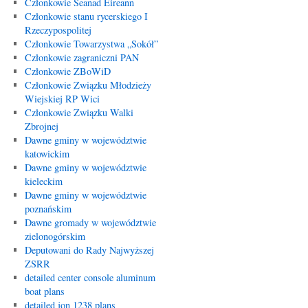
Członkowie Seanad Éireann
Członkowie stanu rycerskiego I
Rzeczypospolitej
Członkowie Towarzystwa „Sokół”
Członkowie zagraniczni PAN
Członkowie ZBoWiD
Członkowie Związku Młodzieży
Wiejskiej RP Wici
Członkowie Związku Walki
Zbrojnej
Dawne gminy w województwie
katowickim
Dawne gminy w województwie
kieleckim
Dawne gminy w województwie
poznańskim
Dawne gromady w województwie
zielonogórskim
Deputowani do Rady Najwyższej
ZSRR
detailed center console aluminum
boat plans
detailed jon 1238 plans