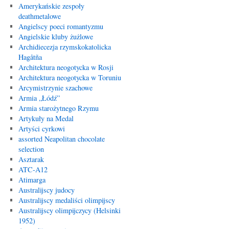
Amerykańskie zespoły
deathmetalowe
Angielscy poeci romantyzmu
Angielskie kluby żużlowe
Archidiecezja rzymskokatolicka
Hagåtña
Architektura neogotycka w Rosji
Architektura neogotycka w Toruniu
Arcymistrzynie szachowe
Armia „Łódź”
Armia starożytnego Rzymu
Artykuły na Medal
Artyści cyrkowi
assorted Neapolitan chocolate
selection
Asztarak
ATC-A12
Atimarga
Australijscy judocy
Australijscy medaliści olimpijscy
Australijscy olimpijczycy (Helsinki
1952)