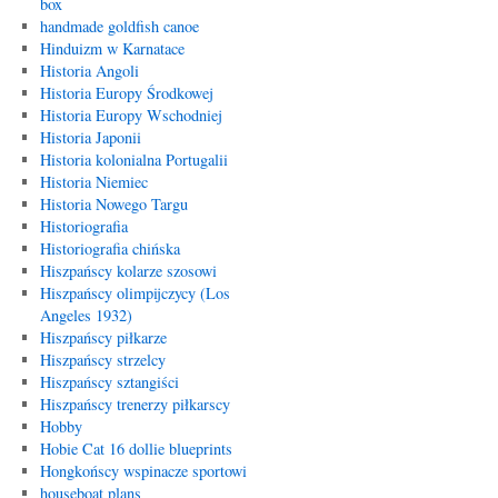
box
handmade goldfish canoe
Hinduizm w Karnatace
Historia Angoli
Historia Europy Środkowej
Historia Europy Wschodniej
Historia Japonii
Historia kolonialna Portugalii
Historia Niemiec
Historia Nowego Targu
Historiografia
Historiografia chińska
Hiszpańscy kolarze szosowi
Hiszpańscy olimpijczycy (Los
Angeles 1932)
Hiszpańscy piłkarze
Hiszpańscy strzelcy
Hiszpańscy sztangiści
Hiszpańscy trenerzy piłkarscy
Hobby
Hobie Cat 16 dollie blueprints
Hongkońscy wspinacze sportowi
houseboat plans