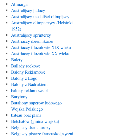
Atimarga
Australijscy judocy
Australijscy medaliści olimpijscy
Australijscy olimpijczycy (Helsinki
1952)
Australijscy sprinterzy
Austriaccy dziennikarze
Austriaccy filozofowie XIX wieku
Austriaccy filozofowie XX wieku
Balety
Ballady rockowe
Balony Reklamowe
Balony z Logo
Balony z Nadrukiem
balony-reklamowe.pl
Barytony
Bataliony saperów ludowego
Wojska Polskiego
bateau boat plans
Bełchatów (gmina wiejska)
Belgijscy dramaturdzy
Belgijscy pisarze francuskojęzyczni