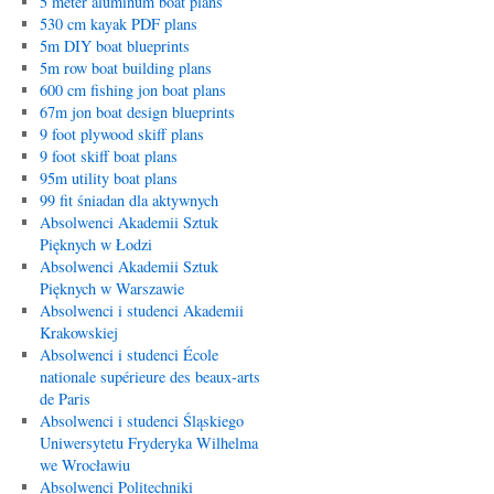
5 meter aluminum boat plans
530 cm kayak PDF plans
5m DIY boat blueprints
5m row boat building plans
600 cm fishing jon boat plans
67m jon boat design blueprints
9 foot plywood skiff plans
9 foot skiff boat plans
95m utility boat plans
99 fit śniadan dla aktywnych
Absolwenci Akademii Sztuk
Pięknych w Łodzi
Absolwenci Akademii Sztuk
Pięknych w Warszawie
Absolwenci i studenci Akademii
Krakowskiej
Absolwenci i studenci École
nationale supérieure des beaux-arts
de Paris
Absolwenci i studenci Śląskiego
Uniwersytetu Fryderyka Wilhelma
we Wrocławiu
Absolwenci Politechniki