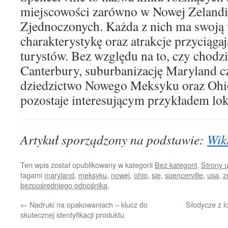
miejscowości zarówno w Nowej Zelandii,
Zjednoczonych. Każda z nich ma swoją w
charakterystykę oraz atrakcje przyciąga
turystów. Bez względu na to, czy chodz
Canterbury, suburbanizację Maryland c
dziedzictwo Nowego Meksyku oraz Ohio
pozostaje interesującym przykładem lok
Artykuł sporządzony na podstawie:
Wik
Ten wpis został opublikowany w kategorii
Bez kategorii
,
Strony 
tagami
maryland
,
meksyku
,
nowej
,
ohio
,
się
,
spencerville
,
usa
,
z
bezpośredniego odnośnika
.
←
Nadruki na opakowaniach – klucz do
Słodycze z l
skutecznej identyfikacji produktu