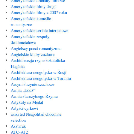
Amerykańskie dramaty filmowe
Amerykańskie filmy drogi
Amerykańskie filmy z 2007 roku
Amerykańskie komedie
romantyczne
Amerykańskie seriale internetowe
Amerykańskie zespoły
deathmetalowe
Angielscy poeci romantyzmu
Angielskie kluby żużlowe
Archidiecezja rzymskokatolicka
Hagåtña
Architektura neogotycka w Rosji
Architektura neogotycka w Toruniu
Arcymistrzynie szachowe
Armia „Łódź”
Armia starożytnego Rzymu
Artykuły na Medal
Artyści cyrkowi
assorted Neapolitan chocolate
selection
Asztarak
ATC-A12