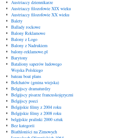
Austriaccy dziennikarze
Austriaccy filozofowie XIX wieku
Austriaccy filozofowie XX wieku
Balety
Ballady rockowe
Balony Reklamowe
Balony z Logo
Balony z Nadrukiem
balony-reklamowe.pl
Barytony
Bataliony saperów ludowego
Wojska Polskiego
bateau boat plans
Bełchatów (gmina wiejska)
Belgijscy dramaturdzy
Belgijscy pisarze francuskojęzyczni
Belgijscy poeci
Belgijskie filmy z 2004 roku
Belgijskie filmy z 2008 roku
belgijskie pralinki 2000 sztuk
Bez kategorii
Biathloniści na Zimowych
Igrzyskach Olimpijskich 1964