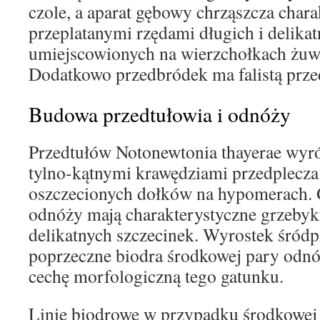
czole, a aparat gębowy chrząszcza chara
przeplatanymi rzędami długich i delika
umiejscowionych na wierzchołkach żuw
Dodatkowo przedbródek ma falistą prze
Budowa przedtułowia i odnóży
Przedtułów Notonewtonia thayerae wyró
tylno-kątnymi krawędziami przedplecza
oszczecionych dołków na hypomerach. G
odnóży mają charakterystyczne grzebyki
delikatnych szczecinek. Wyrostek śródpie
poprzeczne biodra środkowej pary odnóż
cechę morfologiczną tego gatunku.
Linie biodrowe w przypadku środkowej