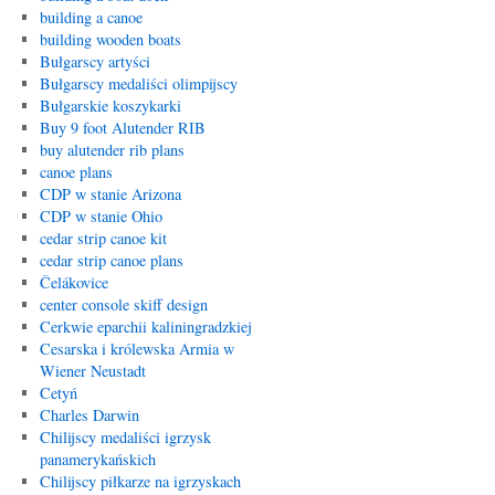
building a canoe
building wooden boats
Bułgarscy artyści
Bułgarscy medaliści olimpijscy
Bułgarskie koszykarki
Buy 9 foot Alutender RIB
buy alutender rib plans
canoe plans
CDP w stanie Arizona
CDP w stanie Ohio
cedar strip canoe kit
cedar strip canoe plans
Čelákovice
center console skiff design
Cerkwie eparchii kaliningradzkiej
Cesarska i królewska Armia w
Wiener Neustadt
Cetyń
Charles Darwin
Chilijscy medaliści igrzysk
panamerykańskich
Chilijscy piłkarze na igrzyskach