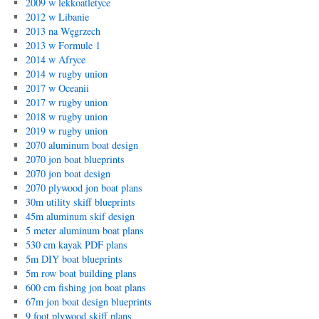
2009 w lekkoatletyce
2012 w Libanie
2013 na Węgrzech
2013 w Formule 1
2014 w Afryce
2014 w rugby union
2017 w Oceanii
2017 w rugby union
2018 w rugby union
2019 w rugby union
2070 aluminum boat design
2070 jon boat blueprints
2070 jon boat design
2070 plywood jon boat plans
30m utility skiff blueprints
45m aluminum skif design
5 meter aluminum boat plans
530 cm kayak PDF plans
5m DIY boat blueprints
5m row boat building plans
600 cm fishing jon boat plans
67m jon boat design blueprints
9 foot plywood skiff plans