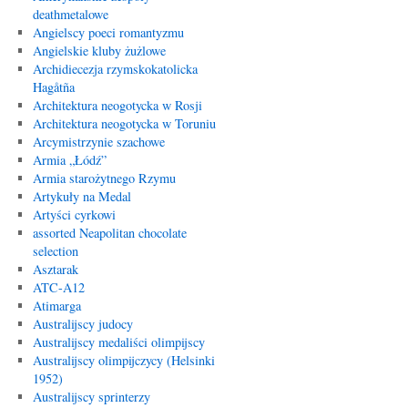
deathmetalowe
Angielscy poeci romantyzmu
Angielskie kluby żużlowe
Archidiecezja rzymskokatolicka
Hagåtña
Architektura neogotycka w Rosji
Architektura neogotycka w Toruniu
Arcymistrzynie szachowe
Armia „Łódź”
Armia starożytnego Rzymu
Artykuły na Medal
Artyści cyrkowi
assorted Neapolitan chocolate
selection
Asztarak
ATC-A12
Atimarga
Australijscy judocy
Australijscy medaliści olimpijscy
Australijscy olimpijczycy (Helsinki
1952)
Australijscy sprinterzy