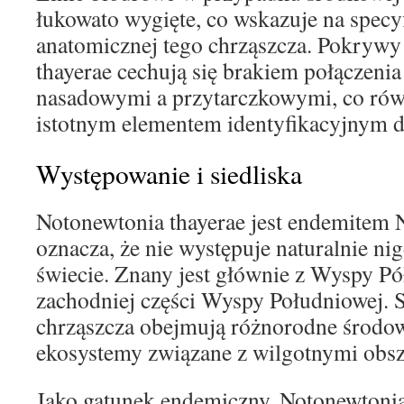
łukowato wygięte, co wskazuje na spec
anatomicznej tego chrząszcza. Pokryw
thayerae cechują się brakiem połączeni
nasadowymi a przytarczkowymi, co rów
istotnym elementem identyfikacyjnym d
Występowanie i siedliska
Notonewtonia thayerae jest endemitem N
oznacza, że nie występuje naturalnie nig
świecie. Znany jest głównie z Wyspy Pó
zachodniej części Wyspy Południowej. S
chrząszcza obejmują różnorodne środow
ekosystemy związane z wilgotnymi obsz
Jako gatunek endemiczny, Notonewtonia t