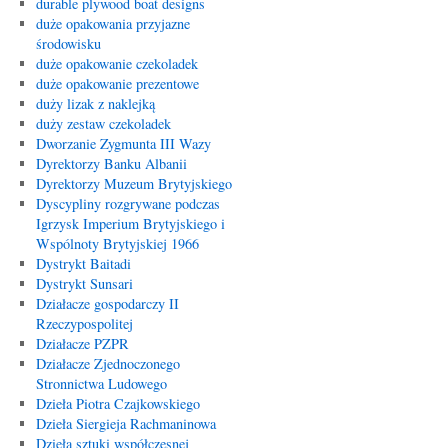
durable plywood boat designs
duże opakowania przyjazne
środowisku
duże opakowanie czekoladek
duże opakowanie prezentowe
duży lizak z naklejką
duży zestaw czekoladek
Dworzanie Zygmunta III Wazy
Dyrektorzy Banku Albanii
Dyrektorzy Muzeum Brytyjskiego
Dyscypliny rozgrywane podczas
Igrzysk Imperium Brytyjskiego i
Wspólnoty Brytyjskiej 1966
Dystrykt Baitadi
Dystrykt Sunsari
Działacze gospodarczy II
Rzeczypospolitej
Działacze PZPR
Działacze Zjednoczonego
Stronnictwa Ludowego
Dzieła Piotra Czajkowskiego
Dzieła Siergieja Rachmaninowa
Dzieła sztuki współczesnej