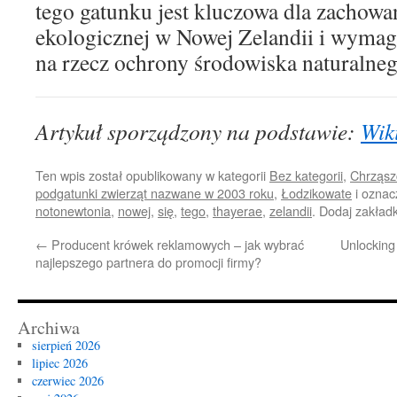
tego gatunku jest kluczowa dla zachow
ekologicznej w Nowej Zelandii i wymag
na rzecz ochrony środowiska naturalneg
Artykuł sporządzony na podstawie:
Wik
Ten wpis został opublikowany w kategorii
Bez kategorii
,
Chrząsz
podgatunki zwierząt nazwane w 2003 roku
,
Łodzikowate
i oznac
notonewtonia
,
nowej
,
się
,
tego
,
thayerae
,
zelandii
. Dodaj zakład
←
Producent krówek reklamowych – jak wybrać
Unlocking
najlepszego partnera do promocji firmy?
Archiwa
sierpień 2026
lipiec 2026
czerwiec 2026