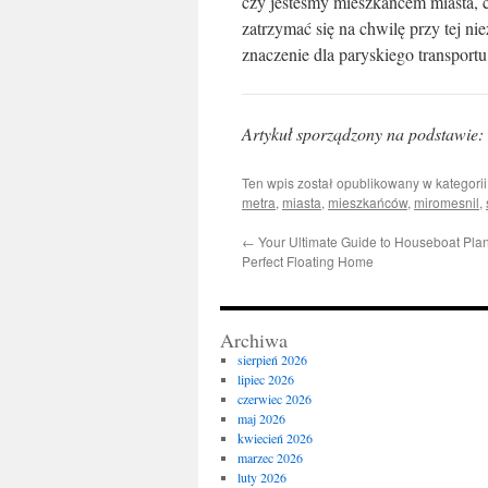
czy jesteśmy mieszkańcem miasta, c
zatrzymać się na chwilę przy tej nie
znaczenie dla paryskiego transport
Artykuł sporządzony na podstawie:
Ten wpis został opublikowany w kategori
metra
,
miasta
,
mieszkańców
,
miromesnil
,
←
Your Ultimate Guide to Houseboat Plan
Perfect Floating Home
Archiwa
sierpień 2026
lipiec 2026
czerwiec 2026
maj 2026
kwiecień 2026
marzec 2026
luty 2026