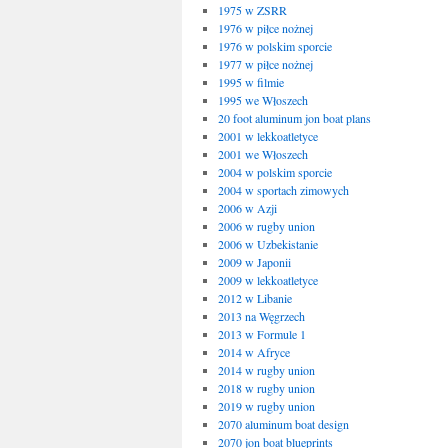
1975 w ZSRR
1976 w piłce nożnej
1976 w polskim sporcie
1977 w piłce nożnej
1995 w filmie
1995 we Włoszech
20 foot aluminum jon boat plans
2001 w lekkoatletyce
2001 we Włoszech
2004 w polskim sporcie
2004 w sportach zimowych
2006 w Azji
2006 w rugby union
2006 w Uzbekistanie
2009 w Japonii
2009 w lekkoatletyce
2012 w Libanie
2013 na Węgrzech
2013 w Formule 1
2014 w Afryce
2014 w rugby union
2018 w rugby union
2019 w rugby union
2070 aluminum boat design
2070 jon boat blueprints