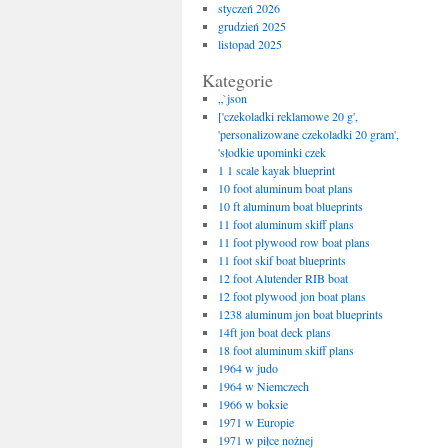
styczeń 2026
grudzień 2025
listopad 2025
Kategorie
„`json
['czekoladki reklamowe 20 g',
'personalizowane czekoladki 20 gram',
'słodkie upominki czek
1 1 scale kayak blueprint
10 foot aluminum boat plans
10 ft aluminum boat blueprints
11 foot aluminum skiff plans
11 foot plywood row boat plans
11 foot skif boat blueprints
12 foot Alutender RIB boat
12 foot plywood jon boat plans
1238 aluminum jon boat blueprints
14ft jon boat deck plans
18 foot aluminum skiff plans
1964 w judo
1964 w Niemczech
1966 w boksie
1971 w Europie
1971 w piłce nożnej