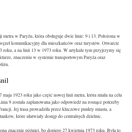
i metra w Paryżu, która obsługuje dwie linie: 9 i 13. Położona w
ny węzeł komunikacyjny dla mieszkańców oraz turystów. Otwarcie
923 roku, a na linii 13 w 1973 roku. W artykule tym przyjrzymy się
hitekturze, znaczeniu w systemie transportowym Paryża oraz
liżu.
nil
7 maja 1923 roku jako część nowej linii metra, która miała na celu
inia 9 została zaplanowana jako odpowiedź na rosnące potrzeby
ancji. Jej trasa prowadziła przez kluczowe punkty miasta, a
tanków, które ułatwiały dostęp do centralnych dzielnic.
iona znacznie później, bo dopiero 27 kwietnia 1973 roku. Była to