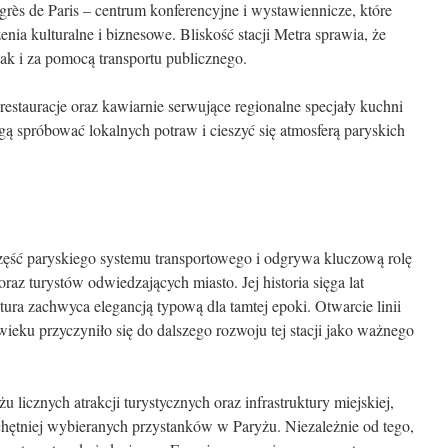
ngrès de Paris – centrum konferencyjne i wystawiennicze, które
nia kulturalne i biznesowe. Bliskość stacji Metra sprawia, że
jak i za pomocą transportu publicznego.
 restauracje oraz kawiarnie serwujące regionalne specjały kuchni
gą spróbować lokalnych potraw i cieszyć się atmosferą paryskich
część paryskiego systemu transportowego i odgrywa kluczową rolę
z turystów odwiedzających miasto. Jej historia sięga lat
ura zachwyca elegancją typową dla tamtej epoki. Otwarcie linii
ieku przyczyniło się do dalszego rozwoju tej stacji jako ważnego
u licznych atrakcji turystycznych oraz infrastruktury miejskiej,
chętniej wybieranych przystanków w Paryżu. Niezależnie od tego,