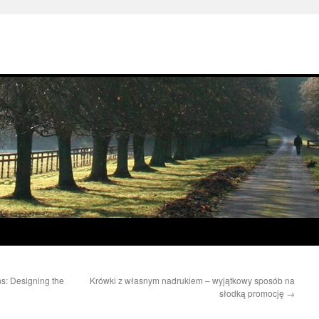
s: Designing the
Krówki z własnym nadrukiem – wyjątkowy sposób na
słodką promocję
→