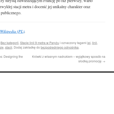
zy turystą odwiedzającym Francję po raz pierwszy, warto
zwykłej stacji metra i docenić jej unikalny charakter oraz
u publicznego.
Wikipedia (PL)
.
i
Bez kategorii
,
Stacje linii 9 metra w Paryżu
i oznaczony tagami
jej
,
linii
,
się
,
stacji
. Dodaj zakładkę do
bezpośredniego odnośnika
.
s: Designing the
Krówki z własnym nadrukiem – wyjątkowy sposób na
słodką promocję
→