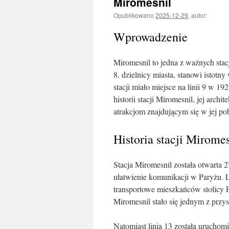
Miromesnil
Opublikowano
2025-12-29
,
autor:
Wprowadzenie
Miromesnil to jedna z ważnych stacj
8. dzielnicy miasta, stanowi istot
stacji miało miejsce na linii 9 w 1
historii stacji Miromesnil, jej arc
atrakcjom znajdującym się w jej pob
Historia stacji Miromes
Stacja Miromesnil została otwarta 2
ułatwienie komunikacji w Paryżu. L
transportowe mieszkańców stolicy Fr
Miromesnil stało się jednym z przys
Natomiast linia 13 została uruchom