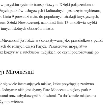
 w paryskim systemie transportowym. Dzięki połączeniom z
ażnych punktów usługowych i kulturalnych, jest często wybieraną
. Linia 9 prowadzi m.in. do popularnych atrakcji turystycznych,
eum Sztuki Nowoczesnej, natomiast linia 13 umożliwia szybki
 innych istotnych obszarów miasta.
ja Miromesnil jest także wykorzystywana jako przesiadkowy punkt
ych do różnych części Paryża. Pasażerowie mogą łatwo
oraz korzystać z autobusów miejskich, co czyni podróżowanie po
cji Miromesnil
e się wiele interesujących miejsc, które przyciągają zarówno
. Jednym z nich jest słynny Parc Monceau – piękny park z
awami oraz zabytkowymi budowlami. To doskonałe miejsce na
eżym powietrzu.