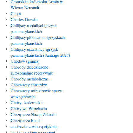
Cesarska i królewska Armia w
Wiener Neustadt
Cetyń
Charles Darwin
Chilijscy medaliści igrzysk
panamerykańskich
Chilijscy piłkarze na igrzyskach
panamerykańskich
Chilijscy uczestnicy igrzysk
panamerykańskich (Santiago 2023)
Chodów (gmina)
Choroby dziedziczone
autosomalnie recesywnie
Choroby metaboliczne
Chorwaccy chirurdzy
Chorwaccy ministrowie spraw
wewnętrznych
Chóry akademickie
Chóry we Wrocławiu
Chrząszcze Nowej Zelandii
Chrząszcze Rosji
ciasteczka z własną etykietą
ciastka owsiane na prezent