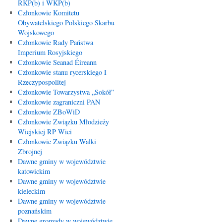
RKP(b) i WKP(b)
Członkowie Komitetu
Obywatelskiego Polskiego Skarbu
Wojskowego
Członkowie Rady Państwa
Imperium Rosyjskiego
Członkowie Seanad Éireann
Członkowie stanu rycerskiego I
Rzeczypospolitej
Członkowie Towarzystwa „Sokół”
Członkowie zagraniczni PAN
Członkowie ZBoWiD
Członkowie Związku Młodzieży
Wiejskiej RP Wici
Członkowie Związku Walki
Zbrojnej
Dawne gminy w województwie
katowickim
Dawne gminy w województwie
kieleckim
Dawne gminy w województwie
poznańskim
Dawne gromady w województwie