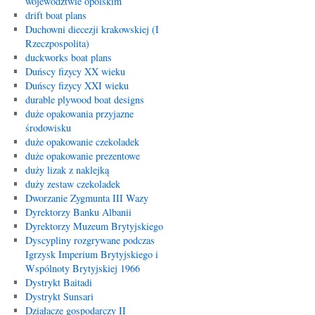
województwie opolskim
drift boat plans
Duchowni diecezji krakowskiej (I
Rzeczpospolita)
duckworks boat plans
Duńscy fizycy XX wieku
Duńscy fizycy XXI wieku
durable plywood boat designs
duże opakowania przyjazne
środowisku
duże opakowanie czekoladek
duże opakowanie prezentowe
duży lizak z naklejką
duży zestaw czekoladek
Dworzanie Zygmunta III Wazy
Dyrektorzy Banku Albanii
Dyrektorzy Muzeum Brytyjskiego
Dyscypliny rozgrywane podczas
Igrzysk Imperium Brytyjskiego i
Wspólnoty Brytyjskiej 1966
Dystrykt Baitadi
Dystrykt Sunsari
Działacze gospodarczy II