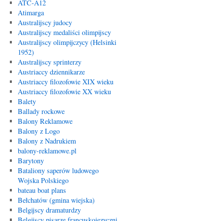
ATC-A12
Atimarga
Australijscy judocy
Australijscy medaliści olimpijscy
Australijscy olimpijczycy (Helsinki
1952)
Australijscy sprinterzy
Austriaccy dziennikarze
Austriaccy filozofowie XIX wieku
Austriaccy filozofowie XX wieku
Balety
Ballady rockowe
Balony Reklamowe
Balony z Logo
Balony z Nadrukiem
balony-reklamowe.pl
Barytony
Bataliony saperów ludowego
Wojska Polskiego
bateau boat plans
Bełchatów (gmina wiejska)
Belgijscy dramaturdzy
Belgijscy pisarze francuskojęzyczni