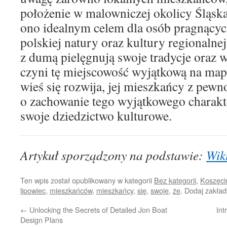
położenie w malowniczej okolicy Śląska 
ono idealnym celem dla osób pragnący
polskiej natury oraz kultury regionaln
z dumą pielęgnują swoje tradycje oraz w
czyni tę miejscowość wyjątkową na mapi
wieś się rozwija, jej mieszkańcy z pewn
o zachowanie tego wyjątkowego charak
swoje dziedzictwo kulturowe.
Artykuł sporządzony na podstawie:
Wik
Ten wpis został opublikowany w kategorii
Bez kategorii
,
Koszęci
lipowiec
,
mieszkańców
,
mieszkańcy
,
się
,
swoje
,
że
. Dodaj zakła
←
Unlocking the Secrets of Detailed Jon Boat
Int
Design Plans