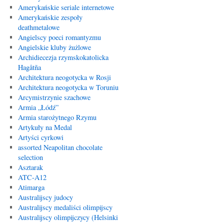
Amerykańskie seriale internetowe
Amerykańskie zespoły
deathmetalowe
Angielscy poeci romantyzmu
Angielskie kluby żużlowe
Archidiecezja rzymskokatolicka
Hagåtña
Architektura neogotycka w Rosji
Architektura neogotycka w Toruniu
Arcymistrzynie szachowe
Armia „Łódź”
Armia starożytnego Rzymu
Artykuły na Medal
Artyści cyrkowi
assorted Neapolitan chocolate
selection
Asztarak
ATC-A12
Atimarga
Australijscy judocy
Australijscy medaliści olimpijscy
Australijscy olimpijczycy (Helsinki