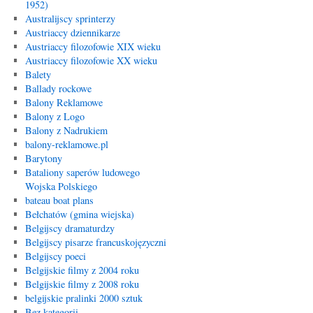
1952)
Australijscy sprinterzy
Austriaccy dziennikarze
Austriaccy filozofowie XIX wieku
Austriaccy filozofowie XX wieku
Balety
Ballady rockowe
Balony Reklamowe
Balony z Logo
Balony z Nadrukiem
balony-reklamowe.pl
Barytony
Bataliony saperów ludowego
Wojska Polskiego
bateau boat plans
Bełchatów (gmina wiejska)
Belgijscy dramaturdzy
Belgijscy pisarze francuskojęzyczni
Belgijscy poeci
Belgijskie filmy z 2004 roku
Belgijskie filmy z 2008 roku
belgijskie pralinki 2000 sztuk
Bez kategorii