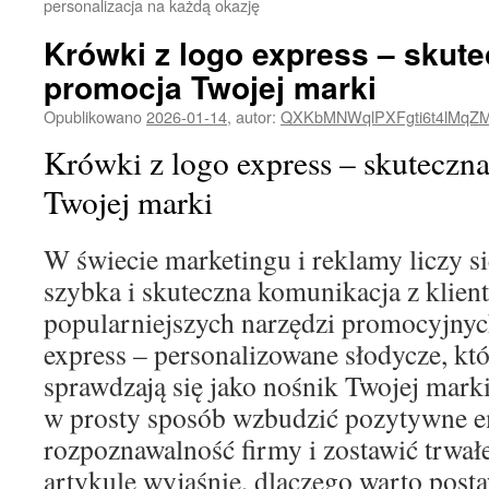
personalizacja na każdą okazję
Krówki z logo express – skute
promocja Twojej marki
Opublikowano
2026-01-14
,
autor:
QXKbMNWqlPXFgti6t4lMqZ
Krówki z logo express – skuteczn
Twojej marki
W świecie marketingu i reklamy liczy s
szybka i skuteczna komunikacja z klien
popularniejszych narzędzi promocyjnyc
express – personalizowane słodycze, kt
sprawdzają się jako nośnik Twojej mark
w prosty sposób wzbudzić pozytywne e
rozpoznawalność firmy i zostawić trwa
artykule wyjaśnię, dlaczego warto posta