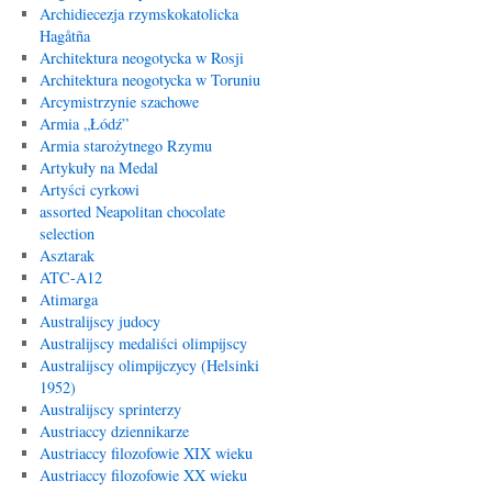
Archidiecezja rzymskokatolicka
Hagåtña
Architektura neogotycka w Rosji
Architektura neogotycka w Toruniu
Arcymistrzynie szachowe
Armia „Łódź”
Armia starożytnego Rzymu
Artykuły na Medal
Artyści cyrkowi
assorted Neapolitan chocolate
selection
Asztarak
ATC-A12
Atimarga
Australijscy judocy
Australijscy medaliści olimpijscy
Australijscy olimpijczycy (Helsinki
1952)
Australijscy sprinterzy
Austriaccy dziennikarze
Austriaccy filozofowie XIX wieku
Austriaccy filozofowie XX wieku