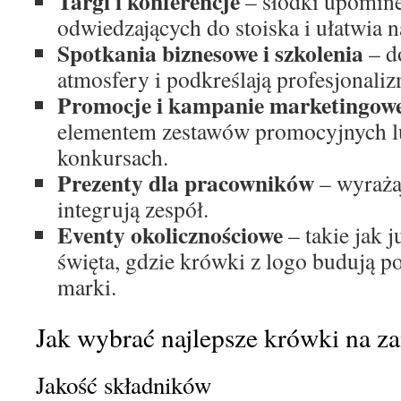
Targi i konferencje
– słodki upomine
odwiedzających do stoiska i ułatwia 
Spotkania biznesowe i szkolenia
– d
atmosfery i podkreślają profesjonaliz
Promocje i kampanie marketingow
elementem zestawów promocyjnych l
konkursach.
Prezenty dla pracowników
– wyraża
integrują zespół.
Eventy okolicznościowe
– takie jak j
święta, gdzie krówki z logo budują 
marki.
Jak wybrać najlepsze krówki na 
Jakość składników