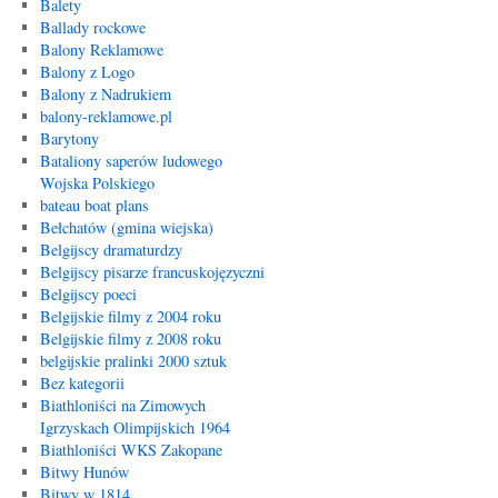
Balety
Ballady rockowe
Balony Reklamowe
Balony z Logo
Balony z Nadrukiem
balony-reklamowe.pl
Barytony
Bataliony saperów ludowego
Wojska Polskiego
bateau boat plans
Bełchatów (gmina wiejska)
Belgijscy dramaturdzy
Belgijscy pisarze francuskojęzyczni
Belgijscy poeci
Belgijskie filmy z 2004 roku
Belgijskie filmy z 2008 roku
belgijskie pralinki 2000 sztuk
Bez kategorii
Biathloniści na Zimowych
Igrzyskach Olimpijskich 1964
Biathloniści WKS Zakopane
Bitwy Hunów
Bitwy w 1814