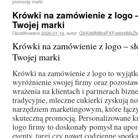
promocję marki
Krówki na zamówienie z logo 
Twojej marki
Opublikowano
2026-01-16
,
autor:
QXKbMNWqlPXFgti6t4lMqZ
Krówki na zamówienie z logo – s
Twojej marki
Krówki na zamówienie z logo to wyjąt
wyróżnienie swojej firmy oraz pozosta
wrażenia na klientach i partnerach bizn
tradycyjne, mleczne cukierki zyskują now
narzędziem marketingowym, które łącz
skuteczną promocją. Personalizowane 
logo firmy to doskonały pomysł na upo
eventy, targi czy nawet codzienne spot