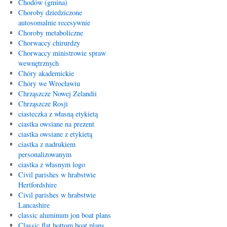
Chodów (gmina)
Choroby dziedziczone
autosomalnie recesywnie
Choroby metaboliczne
Chorwaccy chirurdzy
Chorwaccy ministrowie spraw
wewnętrznych
Chóry akademickie
Chóry we Wrocławiu
Chrząszcze Nowej Zelandii
Chrząszcze Rosji
ciasteczka z własną etykietą
ciastka owsiane na prezent
ciastka owsiane z etykietą
ciastka z nadrukiem
personalizowanym
ciastka z własnym logo
Civil parishes w hrabstwie
Hertfordshire
Civil parishes w hrabstwie
Lancashire
classic aluminum jon boat plans
Classic flat bottom boat plans