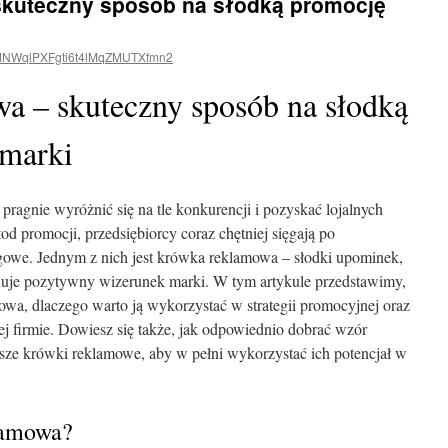
skuteczny sposób na słodką promocję
NWqlPXFgti6t4lMqZMUTXfmn2
 – skuteczny sposób na słodką
 marki
pragnie wyróżnić się na tle konkurencji i pozyskać lojalnych
d promocji, przedsiębiorcy coraz chętniej sięgają po
gowe. Jednym z nich jest krówka reklamowa – słodki upominek,
uduje pozytywny wizerunek marki. W tym artykule przedstawimy,
wa, dlaczego warto ją wykorzystać w strategii promocyjnej oraz
ej firmie. Dowiesz się także, jak odpowiednio dobrać wzór
sze krówki reklamowe, aby w pełni wykorzystać ich potencjał w
lamowa?