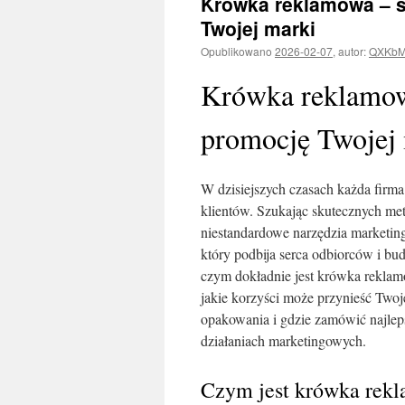
Krówka reklamowa – 
Twojej marki
Opublikowano
2026-02-07
,
autor:
QXKbM
Krówka reklamowa
promocję Twojej
W dzisiejszych czasach każda firma 
klientów. Szukając skutecznych meto
niestandardowe narzędzia marketin
który podbija serca odbiorców i b
czym dokładnie jest krówka reklamo
jakie korzyści może przynieść Twoj
opakowania i gdzie zamówić najlep
działaniach marketingowych.
Czym jest krówka rek