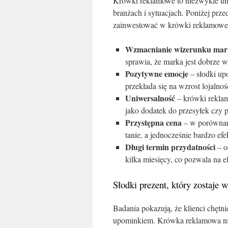
Krówki reklamowe to niezwykle un
branżach i sytuacjach. Poniżej prz
zainwestować w krówki reklamowe
Wzmacnianie wizerunku mar
sprawia, że marka jest dobrze 
Pozytywne emocje
– słodki up
przekłada się na wzrost lojalnoś
Uniwersalność
– krówki reklam
jako dodatek do przesyłek czy 
Przystępna cena
– w porównan
tanie, a jednocześnie bardzo ef
Długi termin przydatności
– o
kilka miesięcy, co pozwala na 
Słodki prezent, który zostaje 
Badania pokazują, że klienci chętn
upominkiem. Krówka reklamowa nie 