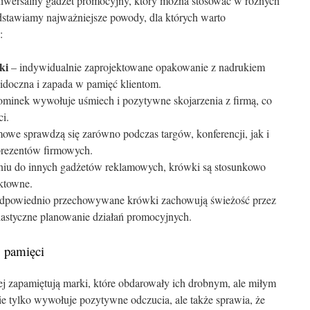
iwersalny gadżet promocyjny, który można stosować w różnych
edstawiamy najważniejsze powody, dla których warto
:
ki
– indywidualnie zaprojektowane opakowanie z nadrukiem
widoczna i zapada w pamięć klientom.
ominek wywołuje uśmiech i pozytywne skojarzenia z firmą, co
ci.
owe sprawdzą się zarówno podczas targów, konferencji, jak i
prezentów firmowych.
iu do innych gadżetów reklamowych, krówki są stosunkowo
ektowne.
dpowiednio przechowywane krówki zachowują świeżość przez
elastyczne planowanie działań promocyjnych.
w pamięci
iej zapamiętują marki, które obdarowały ich drobnym, ale miłym
tylko wywołuje pozytywne odczucia, ale także sprawia, że