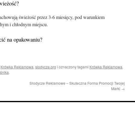
wieżość?
achowują świeżość przez 3-6 miesięcy, pod warunkiem
hym i chłodnym miejscu.
cić na opakowaniu?
i
Krówka Reklamowa
,
slodycze.org
i oznaczony tagami
Krówka Reklamowa
.
śnika
.
Słodycze Reklamowe – Skuteczna Forma Promocji Twojej
Marki
→