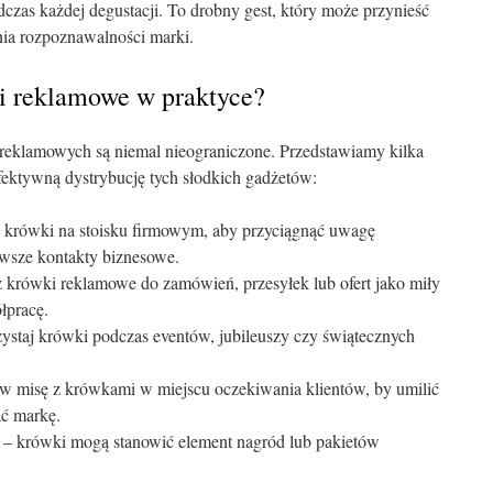
dczas każdej degustacji. To drobny gest, który może przynieść
nia rozpoznawalności marki.
i reklamowe w praktyce?
reklamowych są niemal nieograniczone. Przedstawiamy kilka
fektywną dystrybucję tych słodkich gadżetów:
 krówki na stoisku firmowym, aby przyciągnąć uwagę
rwsze kontakty biznesowe.
 krówki reklamowe do zamówień, przesyłek lub ofert jako miły
łpracę.
staj krówki podczas eventów, jubileuszy czy świątecznych
w misę z krówkami w miejscu oczekiwania klientów, by umilić
ać markę.
– krówki mogą stanowić element nagród lub pakietów