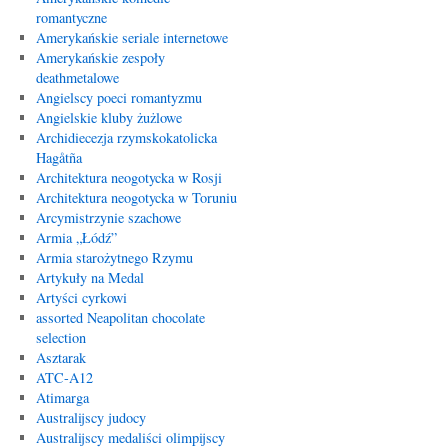
romantyczne
Amerykańskie seriale internetowe
Amerykańskie zespoły
deathmetalowe
Angielscy poeci romantyzmu
Angielskie kluby żużlowe
Archidiecezja rzymskokatolicka
Hagåtña
Architektura neogotycka w Rosji
Architektura neogotycka w Toruniu
Arcymistrzynie szachowe
Armia „Łódź”
Armia starożytnego Rzymu
Artykuły na Medal
Artyści cyrkowi
assorted Neapolitan chocolate
selection
Asztarak
ATC-A12
Atimarga
Australijscy judocy
Australijscy medaliści olimpijscy