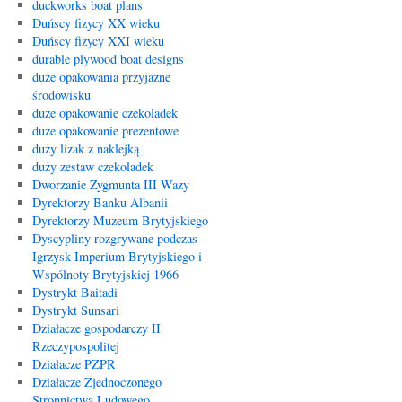
duckworks boat plans
Duńscy fizycy XX wieku
Duńscy fizycy XXI wieku
durable plywood boat designs
duże opakowania przyjazne
środowisku
duże opakowanie czekoladek
duże opakowanie prezentowe
duży lizak z naklejką
duży zestaw czekoladek
Dworzanie Zygmunta III Wazy
Dyrektorzy Banku Albanii
Dyrektorzy Muzeum Brytyjskiego
Dyscypliny rozgrywane podczas
Igrzysk Imperium Brytyjskiego i
Wspólnoty Brytyjskiej 1966
Dystrykt Baitadi
Dystrykt Sunsari
Działacze gospodarczy II
Rzeczypospolitej
Działacze PZPR
Działacze Zjednoczonego
Stronnictwa Ludowego