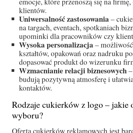
emocje, które przenoszą się na firmę,
klientów.
Uniwersalność zastosowania
– cukie
na targach, eventach, spotkaniach biz
upominki dla pracowników czy klien
Wysoka personalizacja
– możliwość
kształtów, opakowań oraz nadruku po
dopasować produkt do wizerunku fir
Wzmacnianie relacji biznesowych
–
budują pozytywną atmosferę i ułatwi
kontaktów.
Rodzaje cukierków z logo – jakie 
wyboru?
Oferta cukierków reklamowych jest bar