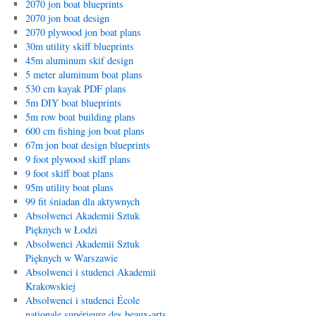
2070 jon boat blueprints
2070 jon boat design
2070 plywood jon boat plans
30m utility skiff blueprints
45m aluminum skif design
5 meter aluminum boat plans
530 cm kayak PDF plans
5m DIY boat blueprints
5m row boat building plans
600 cm fishing jon boat plans
67m jon boat design blueprints
9 foot plywood skiff plans
9 foot skiff boat plans
95m utility boat plans
99 fit śniadan dla aktywnych
Absolwenci Akademii Sztuk
Pięknych w Łodzi
Absolwenci Akademii Sztuk
Pięknych w Warszawie
Absolwenci i studenci Akademii
Krakowskiej
Absolwenci i studenci École
nationale supérieure des beaux-arts