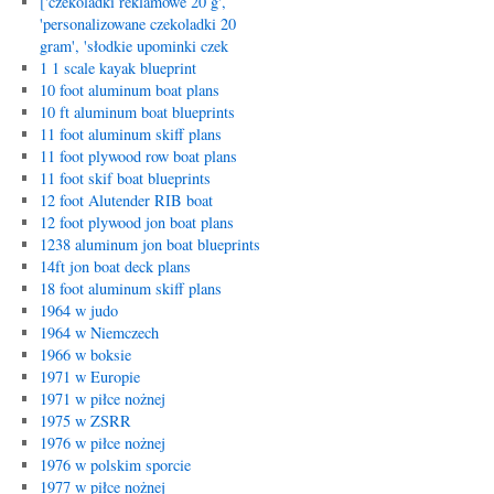
['czekoladki reklamowe 20 g',
'personalizowane czekoladki 20
gram', 'słodkie upominki czek
1 1 scale kayak blueprint
10 foot aluminum boat plans
10 ft aluminum boat blueprints
11 foot aluminum skiff plans
11 foot plywood row boat plans
11 foot skif boat blueprints
12 foot Alutender RIB boat
12 foot plywood jon boat plans
1238 aluminum jon boat blueprints
14ft jon boat deck plans
18 foot aluminum skiff plans
1964 w judo
1964 w Niemczech
1966 w boksie
1971 w Europie
1971 w piłce nożnej
1975 w ZSRR
1976 w piłce nożnej
1976 w polskim sporcie
1977 w piłce nożnej