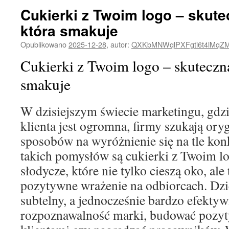
Cukierki z Twoim logo – skute
która smakuje
Opublikowano
2025-12-28
,
autor:
QXKbMNWqlPXFgti6t4lMqZ
Cukierki z Twoim logo – skuteczn
smakuje
W dzisiejszym świecie marketingu, gdz
klienta jest ogromna, firmy szukają ory
sposobów na wyróżnienie się na tle kon
takich pomysłów są cukierki z Twoim l
słodycze, które nie tylko cieszą oko, ale
pozytywne wrażenie na odbiorcach. Dz
subtelny, a jednocześnie bardzo efekt
rozpoznawalność marki, budować pozyty