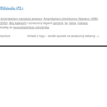
Wikipedia (PL)
.
i
Amerykańscy narciarze alpejscy
,
Amerykańscy olimpijczycy (Nagano 1998)
,
 2002)
,
Bez kategorii
i oznaczony tagami
caroline
,
jej
,
lalive
,
miejsce
,
akładkę do
bezpośredniego odnośnika
.
dventure
Krówki z logo – słodki sposób na skuteczną reklamę
→