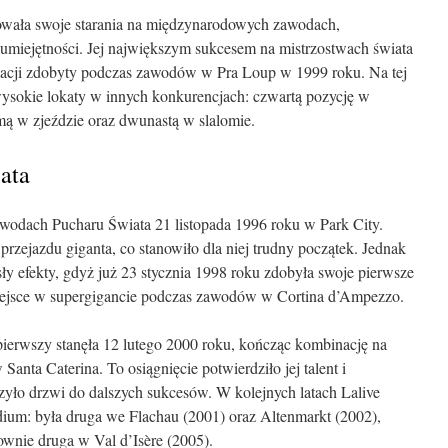
owała swoje starania na międzynarodowych zawodach,
umiejętności. Jej największym sukcesem na mistrzostwach świata
nacji zdobyty podczas zawodów w Pra Loup w 1999 roku. Na tej
wysokie lokaty w innych konkurencjach: czwartą pozycję w
smą w zjeździe oraz dwunastą w slalomie.
ata
awodach Pucharu Świata 21 listopada 1996 roku w Park City.
przejazdu giganta, co stanowiło dla niej trudny początek. Jednak
sły efekty, gdyż już 23 stycznia 1998 roku zdobyła swoje pierwsze
iejsce w supergigancie podczas zawodów w Cortina d’Ampezzo.
ierwszy stanęła 12 lutego 2000 roku, kończąc kombinację na
anta Caterina. To osiągnięcie potwierdziło jej talent i
zyło drzwi do dalszych sukcesów. W kolejnych latach Lalive
odium: była druga we Flachau (2001) oraz Altenmarkt (2002),
ownie druga w Val d’Isère (2005).