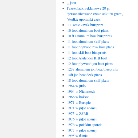
„`json
['czekoladki reklamowe 20 g',
'personalizowane czekoladki 20 gram',
'słodkie upominki czek
1 1 scale kayak blueprint
10 foot aluminum boat plans
10 ft aluminum boat blueprints
11 foot aluminum skiff plans
11 foot plywood row boat plans
11 foot skif boat blueprints
12 foot Alutender RIB boat
12 foot plywood jon boat plans
1238 aluminum jon boat blueprints
14ft jon boat deck plans
18 foot aluminum skiff plans
1964 w judo
1964 w Niemczech
1966 w boksie
1971 w Europie
1971 w piłce nożnej
1975 w ZSRR
1976 w piłce nożnej
1976 w polskim sporcie
1977 w piłce nożnej
1995 w filmie