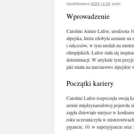
Opublikowano
2025-12-29
,
autor:
Wprowadzenie
Caroline Aimee Lalive, urodzona 1
alpejska, która zdobyła uznanie na
i sukcesów, w tym medali na mistr
olimpijskich. Lalive stała się inspi
determinacji. W artykule tym przyj
jaki miała na narciarstwo alpejski
Początki kariery
Caroline Lalive rozpoczęła swoją 
arenie międzynarodowej pojawiła s
zajęła dziewiąte miejsce w konkuren
roku uczestniczyła w mistrzostwac
gigancie, 10. w supergigancie oraz 