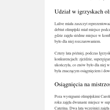
Udział w igrzyskach ol
Lalive miała zaszczyt reprezentowa
debiut olimpijski miał miejsce po
gdzie zajęła siódme miejsce w kombi
było dla niej rozczarowaniem.
Cztery lata później, podczas Igrzys
konkurencjach: zjeździe, supergigan
ukończyła, co znów było dla niej 
była znaczącym osiągnięciem i dow
Osiągnięcia na mistrzo
Poza występami olimpijskimi Caroli
roku zajęła dwunaste miejsce w su
Caterina. Dwa lata wcześniej zajęł