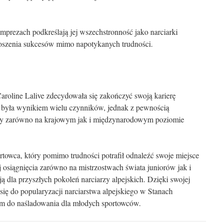
imprezach podkreślają jej wszechstronność jako narciarki
dnoszenia sukcesów mimo napotykanych trudności.
aroline Lalive zdecydowała się zakończyć swoją karierę
a była wynikiem wielu czynników, jednak z pewnością
lady zarówno na krajowym jak i międzynarodowym poziomie
rtowca, który pomimo trudności potrafił odnaleźć swoje miejsce
ej osiągnięcia zarówno na mistrzostwach świata juniorów jak i
ą dla przyszłych pokoleń narciarzy alpejskich. Dzięki swojej
a się do popularyzacji narciarstwa alpejskiego w Stanach
em do naśladowania dla młodych sportowców.