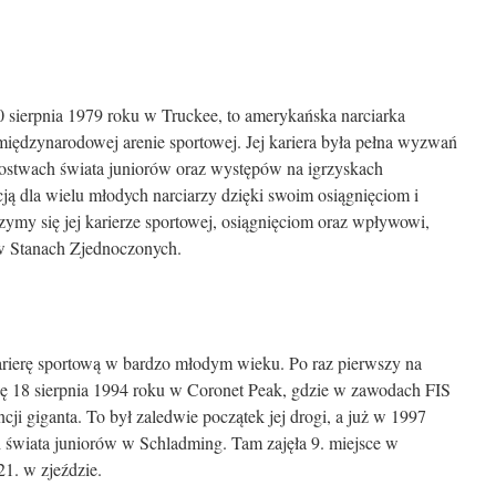
0 sierpnia 1979 roku w Truckee, to amerykańska narciarka
 międzynarodowej arenie sportowej. Jej kariera była pełna wyzwań
zostwach świata juniorów oraz występów na igrzyskach
racją dla wielu młodych narciarzy dzięki swoim osiągnięciom i
rzymy się jej karierze sportowej, osiągnięciom oraz wpływowi,
e w Stanach Zjednoczonych.
karierę sportową w bardzo młodym wieku. Po raz pierwszy na
ię 18 sierpnia 1994 roku w Coronet Peak, gdzie w zawodach FIS
cji giganta. To był zaledwie początek jej drogi, a już w 1997
h świata juniorów w Schladming. Tam zajęła 9. miejsce w
21. w zjeździe.