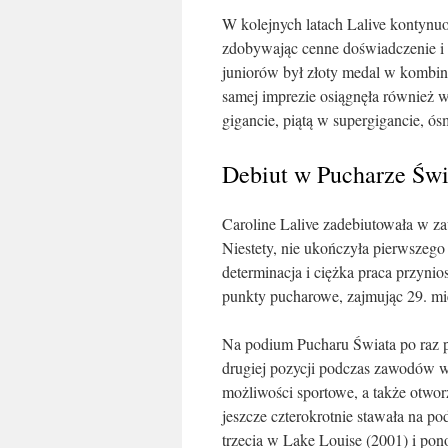
W kolejnych latach Lalive kontynu
zdobywając cenne doświadczenie i 
juniorów był złoty medal w kombi
samej imprezie osiągnęła również 
gigancie, piątą w supergigancie, ó
Debiut w Pucharze Świ
Caroline Lalive zadebiutowała w z
Niestety, nie ukończyła pierwszego 
determinacja i ciężka praca przynio
punkty pucharowe, zajmując 29. m
Na podium Pucharu Świata po raz p
drugiej pozycji podczas zawodów w S
możliwości sportowe, a także otwor
jeszcze czterokrotnie stawała na p
trzecia w Lake Louise (2001) i pon