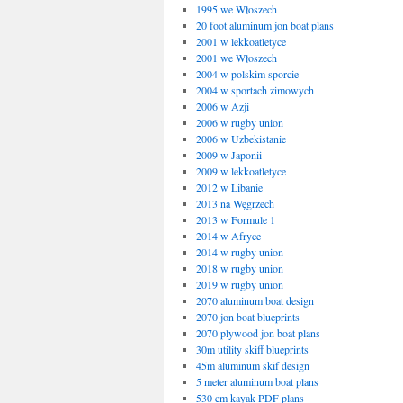
1995 we Włoszech
20 foot aluminum jon boat plans
2001 w lekkoatletyce
2001 we Włoszech
2004 w polskim sporcie
2004 w sportach zimowych
2006 w Azji
2006 w rugby union
2006 w Uzbekistanie
2009 w Japonii
2009 w lekkoatletyce
2012 w Libanie
2013 na Węgrzech
2013 w Formule 1
2014 w Afryce
2014 w rugby union
2018 w rugby union
2019 w rugby union
2070 aluminum boat design
2070 jon boat blueprints
2070 plywood jon boat plans
30m utility skiff blueprints
45m aluminum skif design
5 meter aluminum boat plans
530 cm kayak PDF plans