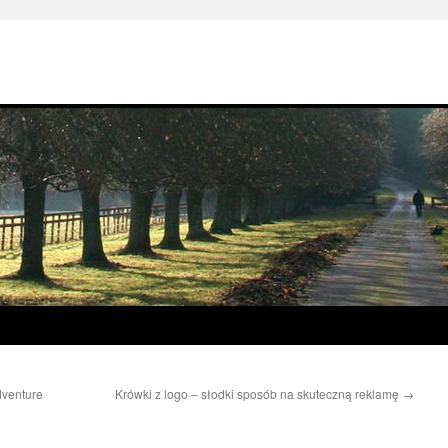
dventure
Krówki z logo – słodki sposób na skuteczną reklamę
→