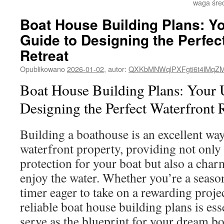
waga śre
Boat House Building Plans: Yo
Guide to Designing the Perfec
Retreat
Opublikowano
2026-01-02
,
autor:
QXKbMNWqlPXFgti6t4lMqZ
Boat House Building Plans: Your 
Designing the Perfect Waterfront R
Building a boathouse is an excellent wa
waterfront property, providing not only 
protection for your boat but also a char
enjoy the water. Whether you’re a season
timer eager to take on a rewarding proje
reliable boat house building plans is ess
serve as the blueprint for your dream b