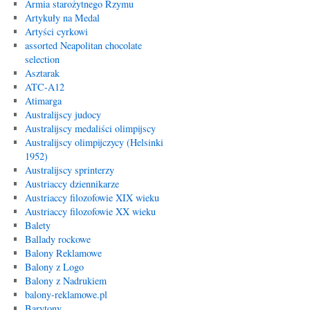
Armia starożytnego Rzymu
Artykuły na Medal
Artyści cyrkowi
assorted Neapolitan chocolate
selection
Asztarak
ATC-A12
Atimarga
Australijscy judocy
Australijscy medaliści olimpijscy
Australijscy olimpijczycy (Helsinki
1952)
Australijscy sprinterzy
Austriaccy dziennikarze
Austriaccy filozofowie XIX wieku
Austriaccy filozofowie XX wieku
Balety
Ballady rockowe
Balony Reklamowe
Balony z Logo
Balony z Nadrukiem
balony-reklamowe.pl
Barytony