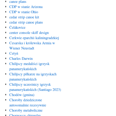
canoe plans
CDP w stanie Arizona
CDP w stanie Ohio
cedar strip canoe kit
cedar strip canoe plans
Čelákovice
center console skiff design
Cerkwie eparchii kaliningradzkiej
Cesarska i królewska Armia w
Wiener Neustadt
Cetyń
Charles Darwin
Chilijscy medaliści igrzysk
panamerykańskich
Chilijscy piłkarze na igrzyskach
panamerykańskich
Chilijscy uczestnicy igrzysk
panamerykańskich (Santiago 2023)
Chodów (gmina)
Choroby dziedziczone
autosomalnie recesywnie
Choroby metaboliczne
Chorwaccy chirurdzy