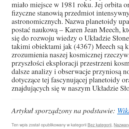
miało miejsce w 1981 roku. Jej orbita o
fizyczne stanowią przedmiot intensywn
astronomicznych. Nazwa planetoidy upa
postać naukową – Karen Jean Meech, któ
się do rozwoju wiedzy o Układzie Słon
takimi obiektami jak (4367) Meech są k
zrozumienia naszej kosmicznej rzeczywi
przyszłości eksploracji przestrzeni kos
dalsze analizy i obserwacje przyniosą 
dotyczące tej fascynującej planetoidy o
znajdujących się w naszym Układzie S
Artykuł sporządzony na podstawie:
Wik
Ten wpis został opublikowany w kategorii
Bez kategorii
,
Nazwane