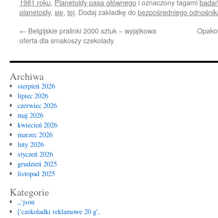
1981 roku
,
Planetoidy pasa głównego
i oznaczony tagami
bada
planetoidy
,
się
,
tej
. Dodaj zakładkę do
bezpośredniego odnośnik
←
Belgijskie pralinki 2000 sztuk – wyjątkowa
Opako
oferta dla smakoszy czekolady
Archiwa
sierpień 2026
lipiec 2026
czerwiec 2026
maj 2026
kwiecień 2026
marzec 2026
luty 2026
styczeń 2026
grudzień 2025
listopad 2025
Kategorie
„`json
['czekoladki reklamowe 20 g',