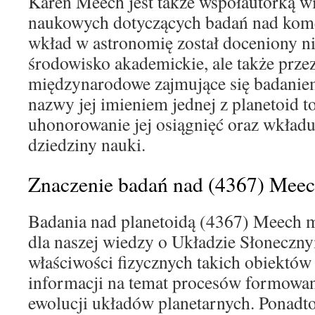
Karen Meech jest także współautorką wi
naukowych dotyczących badań nad komet
wkład w astronomię został doceniony ni
środowisko akademickie, ale także przez
międzynarodowe zajmujące się badanie
nazwy jej imieniem jednej z planetoid t
uhonorowanie jej osiągnięć oraz wkładu
dziedziny nauki.
Znaczenie badań nad (4367) Mee
Badania nad planetoidą (4367) Meech ma
dla naszej wiedzy o Układzie Słonecznym
właściwości fizycznych takich obiektów
informacji na temat procesów formowani
ewolucji układów planetarnych. Ponadto