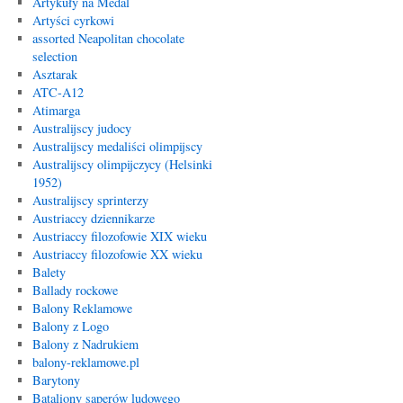
Artykuły na Medal
Artyści cyrkowi
assorted Neapolitan chocolate
selection
Asztarak
ATC-A12
Atimarga
Australijscy judocy
Australijscy medaliści olimpijscy
Australijscy olimpijczycy (Helsinki
1952)
Australijscy sprinterzy
Austriaccy dziennikarze
Austriaccy filozofowie XIX wieku
Austriaccy filozofowie XX wieku
Balety
Ballady rockowe
Balony Reklamowe
Balony z Logo
Balony z Nadrukiem
balony-reklamowe.pl
Barytony
Bataliony saperów ludowego