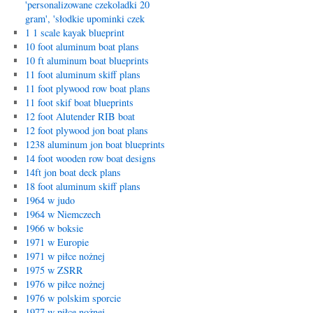
'personalizowane czekoladki 20
gram', 'słodkie upominki czek
1 1 scale kayak blueprint
10 foot aluminum boat plans
10 ft aluminum boat blueprints
11 foot aluminum skiff plans
11 foot plywood row boat plans
11 foot skif boat blueprints
12 foot Alutender RIB boat
12 foot plywood jon boat plans
1238 aluminum jon boat blueprints
14 foot wooden row boat designs
14ft jon boat deck plans
18 foot aluminum skiff plans
1964 w judo
1964 w Niemczech
1966 w boksie
1971 w Europie
1971 w piłce nożnej
1975 w ZSRR
1976 w piłce nożnej
1976 w polskim sporcie
1977 w piłce nożnej