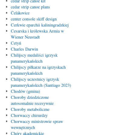
cedar strip canoe kit
cedar strip canoe plans
Čelákovice
center console skiff design
Cerkwie eparchii kaliningradzkiej
Cesarska i królewska Armia w
Wiener Neustadt
Cetyń
Charles Darwin
Chilijscy medaliści igrzysk
panamerykańskich
Chilijscy piłkarze na igrzyskach
panamerykańskich
Chilijscy uczestnicy igrzysk
panamerykańskich (Santiago 2023)
Chodów (gmina)
Choroby dziedziczone
autosomalnie recesywnie
Choroby metaboliczne
Chorwaccy chirurdzy
Chorwaccy ministrowie spraw
wewnętrznych
Chóry akademickie