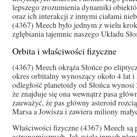
lepszego zrozumienia dynamiki obiekt
oraz ich interakcji z innymi ciałami nie
(4367) Meech było jednym z wielu kro
zgłębiania tajemnic naszego Układu Sł
Orbita i właściwości fizyczne
(4367) Meech okrąża Słońce po eliptycz
okres orbitalny wynoszący około 4 lat i
odległość planetoidy od Słońca wynosi 2
że znajduje się ona wewnątrz pasa głów
zauważyć, że pas główny asteroid rozci
Marsa a Jowisza i zawiera miliony małyc
Właściwości fizyczne (4367) Meech są
astronomicznych. Jak wiele innych plan