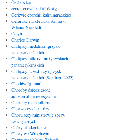
Čelákovice
center console skiff design
Cerkwie eparchii kaliningradzkiej
Cesarska i królewska Armia w
Wiener Neustadt
Cetyń
Charles Darwin
Chilijscy medaliści igrzysk
panamerykańskich
Chilijscy piłkarze na igrzyskach
panamerykańskich
Chilijscy uczestnicy igrzysk
panamerykańskich (Santiago 2023)
Chodów (gmina)
Choroby dziedziczone
autosomalnie recesywnie
Choroby metaboliczne
Chorwaccy chirurdzy
Chorwaccy ministrowie spraw
wewnętrznych
Chóry akademickie
Chóry we Wrocławiu
Chrząszcze Nowej Zelandii