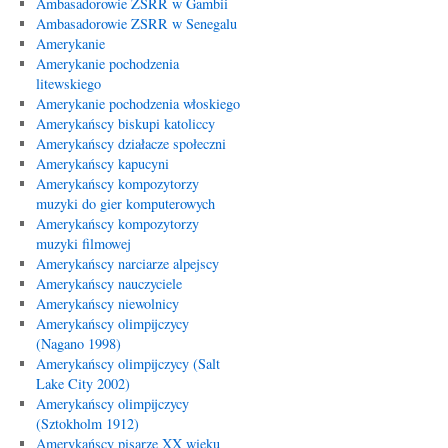
Ambasadorowie ZSRR w Gambii
Ambasadorowie ZSRR w Senegalu
Amerykanie
Amerykanie pochodzenia
litewskiego
Amerykanie pochodzenia włoskiego
Amerykańscy biskupi katoliccy
Amerykańscy działacze społeczni
Amerykańscy kapucyni
Amerykańscy kompozytorzy
muzyki do gier komputerowych
Amerykańscy kompozytorzy
muzyki filmowej
Amerykańscy narciarze alpejscy
Amerykańscy nauczyciele
Amerykańscy niewolnicy
Amerykańscy olimpijczycy
(Nagano 1998)
Amerykańscy olimpijczycy (Salt
Lake City 2002)
Amerykańscy olimpijczycy
(Sztokholm 1912)
Amerykańscy pisarze XX wieku