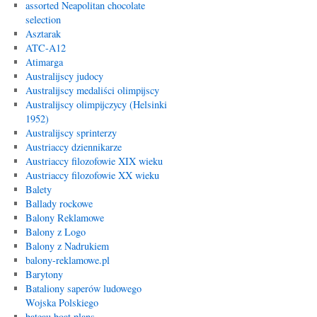
assorted Neapolitan chocolate
selection
Asztarak
ATC-A12
Atimarga
Australijscy judocy
Australijscy medaliści olimpijscy
Australijscy olimpijczycy (Helsinki
1952)
Australijscy sprinterzy
Austriaccy dziennikarze
Austriaccy filozofowie XIX wieku
Austriaccy filozofowie XX wieku
Balety
Ballady rockowe
Balony Reklamowe
Balony z Logo
Balony z Nadrukiem
balony-reklamowe.pl
Barytony
Bataliony saperów ludowego
Wojska Polskiego
bateau boat plans