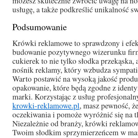
możesz skutecznie zwrócić uwagę na n
usługę, a także podkreślić unikalność s
Podsumowanie
Krówki reklamowe to sprawdzony i efe
budowanie pozytywnego wizerunku firm
cukierek to nie tylko słodka przekąska,
nośnik reklamy, który wzbudza sympati
Warto postawić na wysoką jakość produk
opakowanie, które będą zgodne z identy
marki. Korzystając z usług profesjonalny
krowki-reklamowe.pl
, masz pewność, ż
oczekiwania i pomoże wyróżnić się na t
Niezależnie od branży, krówki reklamow
Twoim słodkim sprzymierzeńcem w mar