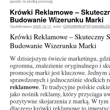
sposób na słodką promocję
Krówki Reklamowe – Skutecz
Budowanie Wizerunku Marki
Opublikowano
2025-12-17
,
autor:
QXKbMNWqlPXFgti6t4lMqZ
Krówki Reklamowe – Skuteczny S
Budowanie Wizerunku Marki
W dzisiejszym świecie marketingu, gdzi
ogromna, znalezienie oryginalnego i s
promocję marki jest kluczowe. Jednym z
sprawdzonych i jednocześnie słodkich 
reklamowe
. Te tradycyjne polskie cuki
jako nośnik reklamy, który przyciąga u
pozytywne skojarzenia z marką. W tym 
dlaczego krówki reklamowe to inwestyc