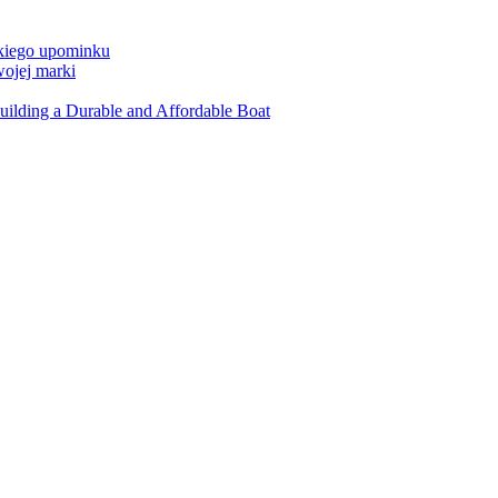
dkiego upominku
wojej marki
uilding a Durable and Affordable Boat