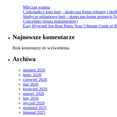
Mleczan wapnia
Czekoladki z logo hurt – skuteczna forma reklamy i sło
Słodycze reklamowe hurt – skuteczna forma promocji T
Concertino (grupa instrumentów)
Easy Plywood Jon Boat Plans: Your Ultimate Guide to B
Najnowsze komentarze
Brak komentarzy do wyświetlenia.
Archiwa
sierpień 2026
lipiec 2026
czerwiec 2026
maj 2026
kwiecień 2026
marzec 2026
luty 2026
styczeń 2026
grudzień 2025
listopad 2025