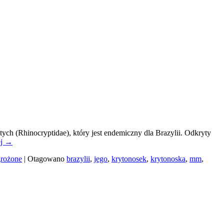
ch (Rhinocryptidae), który jest endemiczny dla Brazylii. Odkryty
ej
→
grożone
|
Otagowano
brazylii
,
jego
,
krytonosek
,
krytonoska
,
mm
,