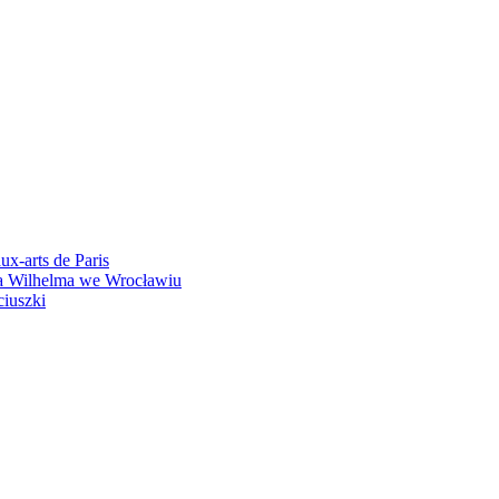
ux-arts de Paris
ka Wilhelma we Wrocławiu
ciuszki