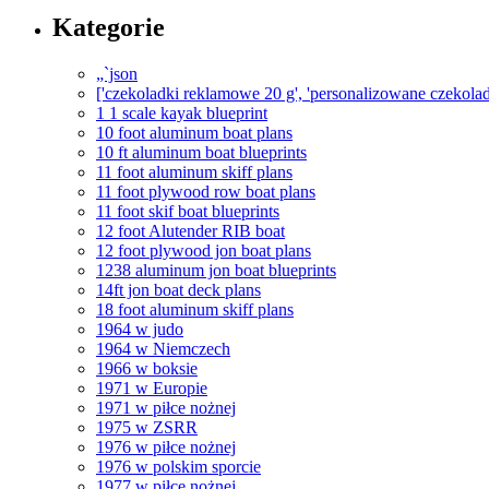
Kategorie
„`json
['czekoladki reklamowe 20 g', 'personalizowane czekolad
1 1 scale kayak blueprint
10 foot aluminum boat plans
10 ft aluminum boat blueprints
11 foot aluminum skiff plans
11 foot plywood row boat plans
11 foot skif boat blueprints
12 foot Alutender RIB boat
12 foot plywood jon boat plans
1238 aluminum jon boat blueprints
14ft jon boat deck plans
18 foot aluminum skiff plans
1964 w judo
1964 w Niemczech
1966 w boksie
1971 w Europie
1971 w piłce nożnej
1975 w ZSRR
1976 w piłce nożnej
1976 w polskim sporcie
1977 w piłce nożnej