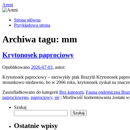
Przejdź
Artmi
do
treści
Strona główna
Przykładowa strona
Archiwa tagu:
mm
Krytonosek paprociowy
Opublikowano
2026-07-03
,
autor:
Krytonosek paprociowy – niezwykły ptak Brazylii Krytonosek paproci
stosunkowo niedawno, bo w 2006 roku, krytonosek zyskał na znaczen
Zaszufladkowano do kategorii
Bez kategorii
,
Fauna endemiczna Brazy
Krytonos
paprociowego
,
paprociowy
,
się
|
Możliwość komentowania
została w
paprocio
Szukaj
Szukaj
Ostatnie wpisy