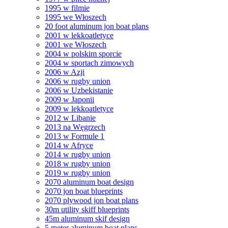
1995 w filmie
1995 we Włoszech
20 foot aluminum jon boat plans
2001 w lekkoatletyce
2001 we Włoszech
2004 w polskim sporcie
2004 w sportach zimowych
2006 w Azji
2006 w rugby union
2006 w Uzbekistanie
2009 w Japonii
2009 w lekkoatletyce
2012 w Libanie
2013 na Węgrzech
2013 w Formule 1
2014 w Afryce
2014 w rugby union
2018 w rugby union
2019 w rugby union
2070 aluminum boat design
2070 jon boat blueprints
2070 plywood jon boat plans
30m utility skiff blueprints
45m aluminum skif design
5 meter aluminum boat plans