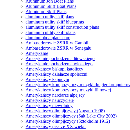
Aluminum Jon Boat Plans
Aluminum Skiff Boat Plans
Aluminum Skiff Plans
aluminum utility skif plans
aluminum utility skiff blueprints
aluminum utility skiff construction plans
aluminum utility skiff plans
aluminumboatplans.com
Ambasadorowie ZSRR w Gambii
Ambasadorowie ZSRR w Senegalu
Amerykanie
Amerykanie pochodzenia litewskiego
Amerykanie pochodzenia włoskiego
Amerykańscy biskupi katoliccy
Amerykańscy działacze społeczni
Amerykańscy kapucyni
Amerykańscy kompozytorzy muzyki do gier komputero
Amerykańscy kompozytorzy muzyki filmowej
Amerykańscy narciarze alpejscy
Amerykańscy nauczyciele
Amerykańscy niewolnicy
Amerykańscy olimpijczycy (Nagano 1998)
Amerykańscy olimpijczycy (Salt Lake City 2002)
Amerykańscy olimpijczycy (Sztokholm 1912)
Amerykańscy pisarze XX wieku