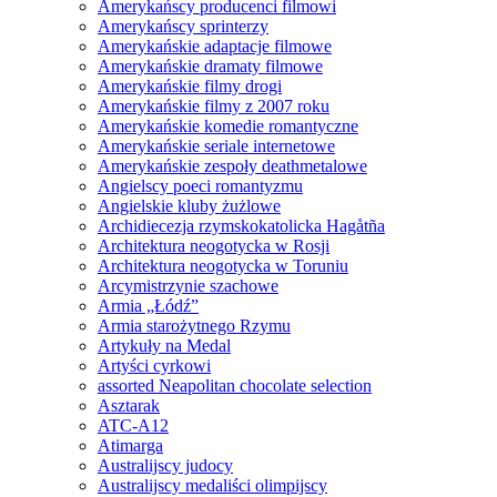
Amerykańscy producenci filmowi
Amerykańscy sprinterzy
Amerykańskie adaptacje filmowe
Amerykańskie dramaty filmowe
Amerykańskie filmy drogi
Amerykańskie filmy z 2007 roku
Amerykańskie komedie romantyczne
Amerykańskie seriale internetowe
Amerykańskie zespoły deathmetalowe
Angielscy poeci romantyzmu
Angielskie kluby żużlowe
Archidiecezja rzymskokatolicka Hagåtña
Architektura neogotycka w Rosji
Architektura neogotycka w Toruniu
Arcymistrzynie szachowe
Armia „Łódź”
Armia starożytnego Rzymu
Artykuły na Medal
Artyści cyrkowi
assorted Neapolitan chocolate selection
Asztarak
ATC-A12
Atimarga
Australijscy judocy
Australijscy medaliści olimpijscy