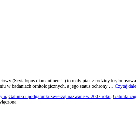
owy (Scytalopus diamantinensis) to mały ptak z rodziny krytonosowaty
iu w badaniach ornitologicznych, a jego status ochrony …
Czytaj dal
lii
,
Gatunki i podgatunki zwierząt nazwane w 2007 roku
,
Gatunki za
ek
yłączona
wy