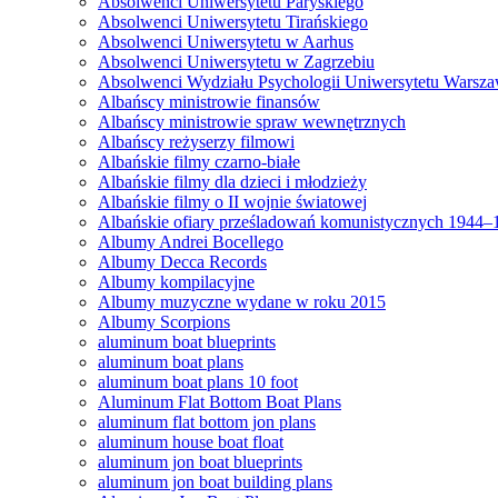
Absolwenci Uniwersytetu Paryskiego
Absolwenci Uniwersytetu Tirańskiego
Absolwenci Uniwersytetu w Aarhus
Absolwenci Uniwersytetu w Zagrzebiu
Absolwenci Wydziału Psychologii Uniwersytetu Warsz
Albańscy ministrowie finansów
Albańscy ministrowie spraw wewnętrznych
Albańscy reżyserzy filmowi
Albańskie filmy czarno-białe
Albańskie filmy dla dzieci i młodzieży
Albańskie filmy o II wojnie światowej
Albańskie ofiary prześladowań komunistycznych 1944–
Albumy Andrei Bocellego
Albumy Decca Records
Albumy kompilacyjne
Albumy muzyczne wydane w roku 2015
Albumy Scorpions
aluminum boat blueprints
aluminum boat plans
aluminum boat plans 10 foot
Aluminum Flat Bottom Boat Plans
aluminum flat bottom jon plans
aluminum house boat float
aluminum jon boat blueprints
aluminum jon boat building plans