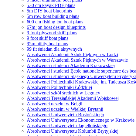
530 cm kayak PDF plans
5m DIY boat blueprints
5m row boat building plans
600 cm fishing jon boat plans
67m jon boat design blueprints
9 foot plywood skiff plans
9 foot skiff boat plans
95m utility boat plans
99 fit śniadan dla aktywnych
Absolwenci Akademii Sztuk Pięknych w Łodzi
Absolwenci Akademii Sztuk Pięknych w Warszawie
Absolwenci i studenci Akademii Krakowskiej
Absolwenci i studenci École nationale supérieure des bea
Absolwenci i studenci Śląskiego Uniwersytetu Frydery
Absolwenci Politechniki Krakowskiej im. Tadeusza Koś
Absolwenci Politechniki Łódzkiej
Absolwenci szkół średnich w Legnicy
Absolwenci Terezjańskiej Akademii Wojskowej
Absolwenci uczelni w Belgii
Absolwenci uczelni w Wielkiej Brytanii
Absolwenci Uniwersytetu Bostońskiego
Absolwenci Uniwersytetu Ekonomicznego w Krakowie
Absolwenci Uniwersytetu Jagiellońskiego
Absolwenci Uniwersytetu Kolumbii Brytyjskiej