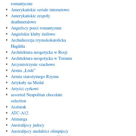
romantyczne
Amerykańskie seriale internetowe
Amerykańskie zespoły
deathmetalowe
Angielscy poeci romantyzmu
Angielskie kluby żużlowe
Archidiecezja rzymskokatolicka
Hagåtña
Architektura neogotycka w Rosji
Architektura neogotycka w Toruniu
Arcymistrzynie szachowe
Armia „Łódź”
Armia starożytnego Rzymu
Artykuły na Medal
Artyści cyrkowi
assorted Neapolitan chocolate
selection
Asztarak
ATC-A12
Atimarga
Australijscy judocy
Australijscy medaliści olimpijscy