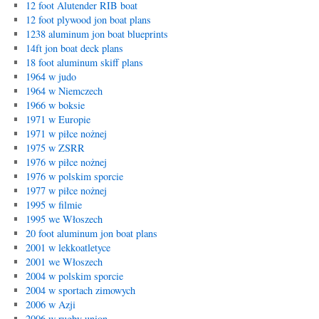
12 foot Alutender RIB boat
12 foot plywood jon boat plans
1238 aluminum jon boat blueprints
14ft jon boat deck plans
18 foot aluminum skiff plans
1964 w judo
1964 w Niemczech
1966 w boksie
1971 w Europie
1971 w piłce nożnej
1975 w ZSRR
1976 w piłce nożnej
1976 w polskim sporcie
1977 w piłce nożnej
1995 w filmie
1995 we Włoszech
20 foot aluminum jon boat plans
2001 w lekkoatletyce
2001 we Włoszech
2004 w polskim sporcie
2004 w sportach zimowych
2006 w Azji
2006 w rugby union