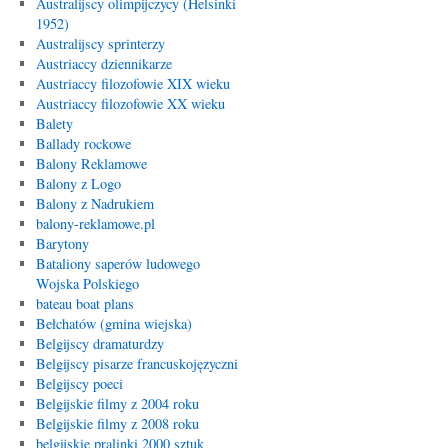
Australijscy olimpijczycy (Helsinki
1952)
Australijscy sprinterzy
Austriaccy dziennikarze
Austriaccy filozofowie XIX wieku
Austriaccy filozofowie XX wieku
Balety
Ballady rockowe
Balony Reklamowe
Balony z Logo
Balony z Nadrukiem
balony-reklamowe.pl
Barytony
Bataliony saperów ludowego
Wojska Polskiego
bateau boat plans
Bełchatów (gmina wiejska)
Belgijscy dramaturdzy
Belgijscy pisarze francuskojęzyczni
Belgijscy poeci
Belgijskie filmy z 2004 roku
Belgijskie filmy z 2008 roku
belgijskie pralinki 2000 sztuk