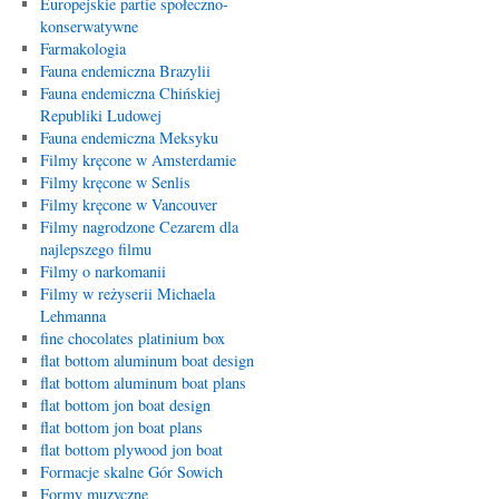
Europejskie partie społeczno-
konserwatywne
Farmakologia
Fauna endemiczna Brazylii
Fauna endemiczna Chińskiej
Republiki Ludowej
Fauna endemiczna Meksyku
Filmy kręcone w Amsterdamie
Filmy kręcone w Senlis
Filmy kręcone w Vancouver
Filmy nagrodzone Cezarem dla
najlepszego filmu
Filmy o narkomanii
Filmy w reżyserii Michaela
Lehmanna
fine chocolates platinium box
flat bottom aluminum boat design
flat bottom aluminum boat plans
flat bottom jon boat design
flat bottom jon boat plans
flat bottom plywood jon boat
Formacje skalne Gór Sowich
Formy muzyczne