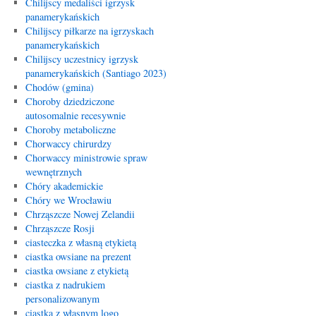
Chilijscy medaliści igrzysk
panamerykańskich
Chilijscy piłkarze na igrzyskach
panamerykańskich
Chilijscy uczestnicy igrzysk
panamerykańskich (Santiago 2023)
Chodów (gmina)
Choroby dziedziczone
autosomalnie recesywnie
Choroby metaboliczne
Chorwaccy chirurdzy
Chorwaccy ministrowie spraw
wewnętrznych
Chóry akademickie
Chóry we Wrocławiu
Chrząszcze Nowej Zelandii
Chrząszcze Rosji
ciasteczka z własną etykietą
ciastka owsiane na prezent
ciastka owsiane z etykietą
ciastka z nadrukiem
personalizowanym
ciastka z własnym logo