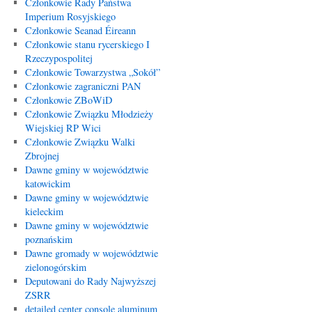
Członkowie Rady Państwa
Imperium Rosyjskiego
Członkowie Seanad Éireann
Członkowie stanu rycerskiego I
Rzeczypospolitej
Członkowie Towarzystwa „Sokół”
Członkowie zagraniczni PAN
Członkowie ZBoWiD
Członkowie Związku Młodzieży
Wiejskiej RP Wici
Członkowie Związku Walki
Zbrojnej
Dawne gminy w województwie
katowickim
Dawne gminy w województwie
kieleckim
Dawne gminy w województwie
poznańskim
Dawne gromady w województwie
zielonogórskim
Deputowani do Rady Najwyższej
ZSRR
detailed center console aluminum