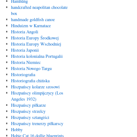
Hamhŭng
handcrafted neapolitan chocolate
box
handmade goldfish canoe
Hinduizm w Karnatace
Historia Angoli
Historia Europy Środkowej
Historia Europy Wschodniej
Historia Japonii
Historia kolonialna Portugalii
Historia Niemiec
Historia Nowego Targu
Historiografia
Historiografia chińska
Hiszpańscy kolarze szosowi
Hiszpańscy olimpijczycy (Los
Angeles 1932)
Hiszpańscy piłkarze
Hiszpańscy strzelcy
Hiszpańscy sztangiści
Hiszpańscy trenerzy piłkarscy
Hobby
Hobie Cat 16 dollie blueprints