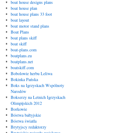
boat house designs plans
boat house plan
boat house plans 33 foot
boat layout
boat motor stand plans
Boat Plans
boat plans skiff
boat skiff
boat-plans.com
boatplans.eu
boatplans.net
boatskiff.com
Bobolowie herbu Leliwa
Bokinka Pańska
Boks na Igrzyskach Wspólnoty
Narodów
Bokserzy na Letnich Igrzyskach
Olimpijskich 2012
Borkowie
Bóstwa bałtyjskie
Bóstwa światła
Brytyjscy redaktorzy
Brytyjskie pojazdy wojskowe