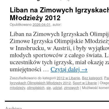
Liban na Zimowych Igrzyskach
Młodzieży 2012
Opublikowano
2026-04-01
,
autor:
Liban na Zimowych Igrzyskach Olimpij
Zimowe Igrzyska Olimpijskie Młodzież
w Innsbrucku, w Austrii, i były wyjąt
młodych sportowców z całego świata. Li
uczestników tych igrzysk, miał okazję 
umiejętności …
Czytaj dalej
→
Zaszufladkowano do kategorii
2012 w Libanie
,
Bez kategorii
,
Pa
Igrzyskach Olimpijskich Młodzieży 2012
,
Sport w Libanie
|
Otag
młodzieży
,
olimpijskich
,
się
,
udział
,
zimowych
|
Możliwość kome
Archiwa