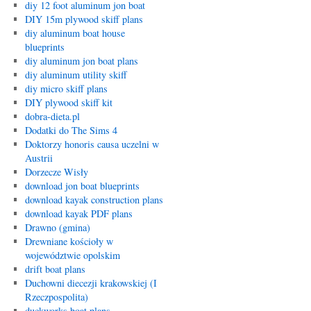
diy 12 foot aluminum jon boat
DIY 15m plywood skiff plans
diy aluminum boat house
blueprints
diy aluminum jon boat plans
diy aluminum utility skiff
diy micro skiff plans
DIY plywood skiff kit
dobra-dieta.pl
Dodatki do The Sims 4
Doktorzy honoris causa uczelni w
Austrii
Dorzecze Wisły
download jon boat blueprints
download kayak construction plans
download kayak PDF plans
Drawno (gmina)
Drewniane kościoły w
województwie opolskim
drift boat plans
Duchowni diecezji krakowskiej (I
Rzeczpospolita)
duckworks boat plans