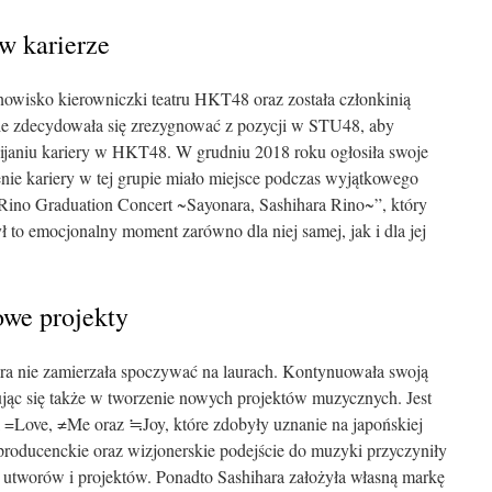
 w karierze
nowisko kierowniczki teatru HKT48 oraz została członkinią
 zdecydowała się zrezygnować z pozycji w STU48, aby
ijaniu kariery w HKT48. W grudniu 2018 roku ogłosiła swoje
ie kariery w tej grupie miało miejsce podczas wyjątkowego
Rino Graduation Concert ~Sayonara, Sashihara Rino~”, który
ł to emocjonalny moment zarówno dla niej samej, jak i dla jej
owe projekty
a nie zamierzała spoczywać na laurach. Kontynuowała swoją
żując się także w tworzenie nowych projektów muzycznych. Jest
 =Love, ≠Me oraz ≒Joy, które zdobyły uznanie na japońskiej
 producenckie oraz wizjonerskie podejście do muzyki przyczyniły
 utworów i projektów. Ponadto Sashihara założyła własną markę