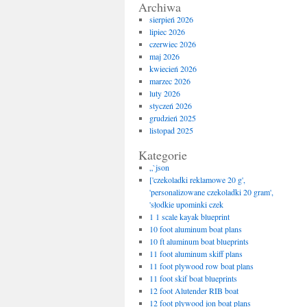
Archiwa
sierpień 2026
lipiec 2026
czerwiec 2026
maj 2026
kwiecień 2026
marzec 2026
luty 2026
styczeń 2026
grudzień 2025
listopad 2025
Kategorie
„`json
['czekoladki reklamowe 20 g',
'personalizowane czekoladki 20 gram',
'słodkie upominki czek
1 1 scale kayak blueprint
10 foot aluminum boat plans
10 ft aluminum boat blueprints
11 foot aluminum skiff plans
11 foot plywood row boat plans
11 foot skif boat blueprints
12 foot Alutender RIB boat
12 foot plywood jon boat plans