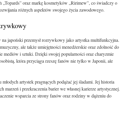
h „Topards” oraz markę kosmetyków „Ririmew”, co świadczy o
ci rozwijania różnych aspektów swojego życia zawodowego.
ozrywkowy
na japoński przemysł rozrywkowy jako artystka multifunkcyjna.
nt muzyczny, ale także umiejętności menedżerskie oraz zdolność do
ie mediów i sztuki. Dzięki swojej popularności oraz charyzmie
sobistą, która przyciąga rzeszę fanów nie tylko w Japonii, ale
u młodych artystek pragnących podążać jej śladami. Jej historia
ch marzeń i przekraczenia barier we własnej karierze artystycznej.
aczenie wsparcia ze strony fanów oraz rodziny w dążeniu do