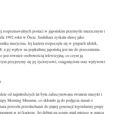
ziej rozpoznawalnych postaci w japońskim przemyśle muzycznym i
a 1992 roku w Ōicie, Sashihara zyskała sławę jako
entka muzyczna. Jej kariera rozpoczęła się w grupach idolek,
a jej wpływ na popkulturę japońską jest nie do przecenienia.
o jest również osobowością telewizyjną, co czyni ją
 tym przyjrzymy się jej życiorysowi, osiągnięciom oraz wpływowi
y
gdzie od najmłodszych lat była zafascynowana światem muzyki i
grupy Morning Musume, co skłoniło ją do podjęcia starań o
ara przeszła przesłuchanie do piątej generacji legendarnej grupy
ment w jej karierze. Jej debiut na scenie miał miejsce w marcu