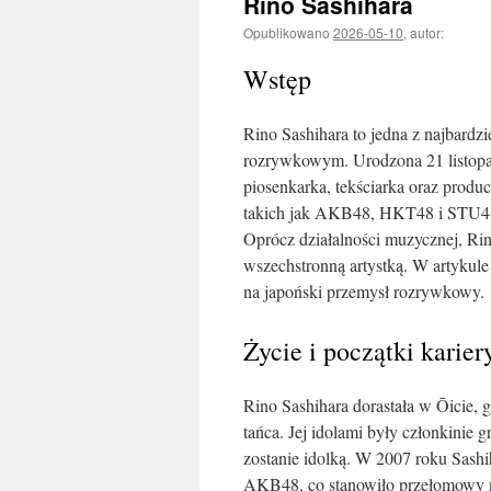
Rino Sashihara
Opublikowano
2026-05-10
,
autor:
Wstęp
Rino Sashihara to jedna z najbard
rozrywkowym. Urodzona 21 listopad
piosenkarka, tekściarka oraz produc
takich jak AKB48, HKT48 i STU48, 
Oprócz działalności muzycznej, Rin
wszechstronną artystką. W artykule
na japoński przemysł rozrywkowy.
Życie i początki karier
Rino Sashihara dorastała w Ōicie, 
tańca. Jej idolami były członkinie 
zostanie idolką. W 2007 roku Sashih
AKB48, co stanowiło przełomowy mo