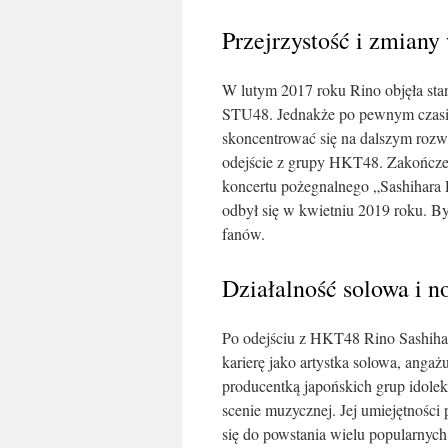
Przejrzystość i zmiany
W lutym 2017 roku Rino objęła sta
STU48. Jednakże po pewnym czasie
skoncentrować się na dalszym rozw
odejście z grupy HKT48. Zakończen
koncertu pożegnalnego „Sashihara 
odbył się w kwietniu 2019 roku. By
fanów.
Działalność solowa i n
Po odejściu z HKT48 Rino Sashihar
karierę jako artystka solowa, anga
producentką japońskich grup idolek
scenie muzycznej. Jej umiejętności
się do powstania wielu popularnych