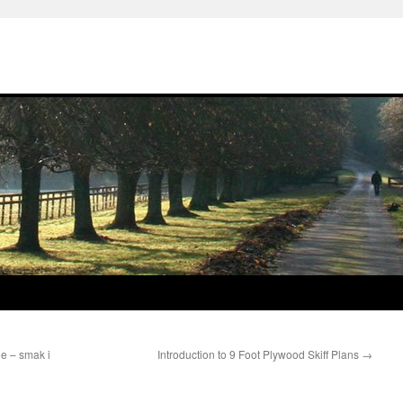
e – smak i
Introduction to 9 Foot Plywood Skiff Plans
→