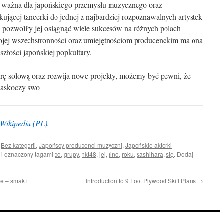
e ważna dla japońskiego przemysłu muzycznego oraz
ującej tancerki do jednej z najbardziej rozpoznawalnych artystek
re pozwoliły jej osiągnąć wiele sukcesów na różnych polach
swojej wszechstronności oraz umiejętnościom producenckim ma ona
złości japońskiej popkultury.
erę solową oraz rozwija nowe projekty, możemy być pewni, że
 zaskoczy swo
Wikipedia (PL)
.
i
Bez kategorii
,
Japońscy producenci muzyczni
,
Japońskie aktorki
i oznaczony tagami
co
,
grupy
,
hkt48
,
jej
,
rino
,
roku
,
sashihara
,
się
. Dodaj
e – smak i
Introduction to 9 Foot Plywood Skiff Plans
→