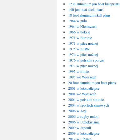
1238 aluminum jon boat blueprints
14ft jon boat deck plans
18 foot aluminum skiff plans
1964 w judo
1964 w Niemczech
1966 w boksie
1971 w Europie
1971 w piłce nożnej
1975 w ZSRR
1976 w piłce nożnej
1976 w polskim sporcie
1977 w piłce nożnej
1995 w filmie
1995 we Włoszech
20 foot aluminum jon boat plans
2001 w lekkoatletyce
2001 we Włoszech
2004 w polskim sporcie
2004 w sportach zimowych
2006 w Azji
2006 w rugby union
2006 w Uzbekistanie
2009 w Japonii
2009 w lekkoatletyce
2012 w Libanie