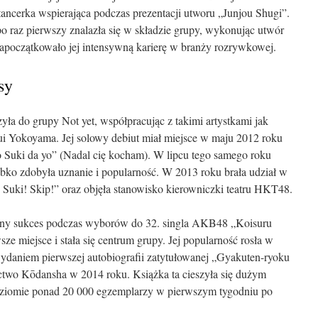
 tancerka wspierająca podczas prezentacji utworu „Junjou Shugi”.
o raz pierwszy znalazła się w składzie grupy, wykonując utwór
początkowało jej intensywną karierę w branży rozrywkowej.
sy
ła do grupy Not yet, współpracując z takimi artystkami jak
i Yokoyama. Jej solowy debiut miał miejsce w maju 2012 roku
Suki da yo” (Nadal cię kocham). W lipcu tego samego roku
bko zdobyła uznanie i popularność. W 2013 roku brała udział w
Suki! Skip!” oraz objęła stanowisko kierowniczki teatru HKT48.
omny sukces podczas wyborów do 32. singla AKB48 „Koisuru
sze miejsce i stała się centrum grupy. Jej popularność rosła w
daniem pierwszej autobiografii zatytułowanej „Gyakuten-ryoku
two Kōdansha w 2014 roku. Książka ta cieszyła się dużym
poziomie ponad 20 000 egzemplarzy w pierwszym tygodniu po