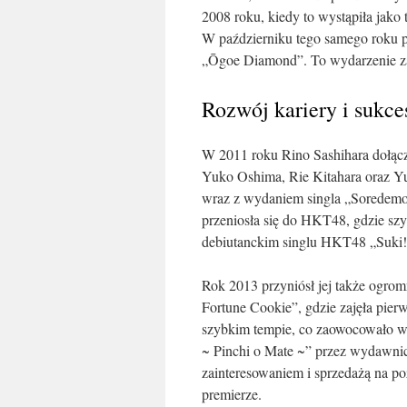
2008 roku, kiedy to wystąpiła jako
W październiku tego samego roku p
„Ōgoe Diamond”. To wydarzenie za
Rozwój kariery i sukce
W 2011 roku Rino Sashihara dołączy
Yuko Oshima, Rie Kitahara oraz Yu
wraz z wydaniem singla „Soredemo 
przeniosła się do HKT48, gdzie szy
debiutanckim singlu HKT48 „Suki! 
Rok 2013 przyniósł jej także ogr
Fortune Cookie”, gdzie zajęła pierw
szybkim tempie, co zaowocowało wy
~ Pinchi o Mate ~” przez wydawnic
zainteresowaniem i sprzedażą na 
premierze.