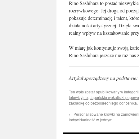
Rino Sashihara to postać niezwykl
rozrywkowego. Jej droga od początk
pokazuje determinację i talent, któ
działalności artystycznej. Dzięki 
realny wpływ na kształtowanie przys
W miarę jak kontynuuje swoją kari
Rino Sashihara jeszcze nie raz nas
Artykuł sporządzony na podstawie:
Ten wpis został opublikowany w kategori
telewizyjne
,
Japońskie wokalistki popowe
zakładkę do
bezpośredniego odnośnika
.
←
Personalizowane krówki na zamówieni
indywidualność w jednym