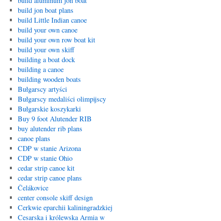
build aluminum jon boat
build jon boat plans
build Little Indian canoe
build your own canoe
build your own row boat kit
build your own skiff
building a boat dock
building a canoe
building wooden boats
Bułgarscy artyści
Bułgarscy medaliści olimpijscy
Bułgarskie koszykarki
Buy 9 foot Alutender RIB
buy alutender rib plans
canoe plans
CDP w stanie Arizona
CDP w stanie Ohio
cedar strip canoe kit
cedar strip canoe plans
Čelákovice
center console skiff design
Cerkwie eparchii kaliningradzkiej
Cesarska i królewska Armia w