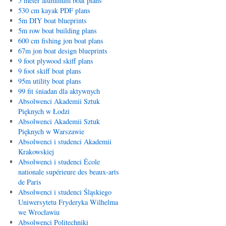
5 meter aluminum boat plans
530 cm kayak PDF plans
5m DIY boat blueprints
5m row boat building plans
600 cm fishing jon boat plans
67m jon boat design blueprints
9 foot plywood skiff plans
9 foot skiff boat plans
95m utility boat plans
99 fit śniadan dla aktywnych
Absolwenci Akademii Sztuk
Pięknych w Łodzi
Absolwenci Akademii Sztuk
Pięknych w Warszawie
Absolwenci i studenci Akademii
Krakowskiej
Absolwenci i studenci École
nationale supérieure des beaux-arts
de Paris
Absolwenci i studenci Śląskiego
Uniwersytetu Fryderyka Wilhelma
we Wrocławiu
Absolwenci Politechniki