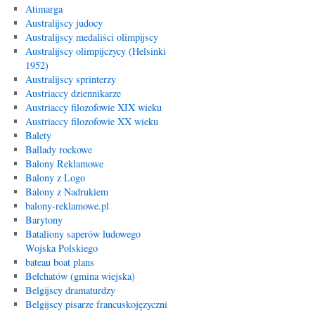
Atimarga
Australijscy judocy
Australijscy medaliści olimpijscy
Australijscy olimpijczycy (Helsinki
1952)
Australijscy sprinterzy
Austriaccy dziennikarze
Austriaccy filozofowie XIX wieku
Austriaccy filozofowie XX wieku
Balety
Ballady rockowe
Balony Reklamowe
Balony z Logo
Balony z Nadrukiem
balony-reklamowe.pl
Barytony
Bataliony saperów ludowego
Wojska Polskiego
bateau boat plans
Bełchatów (gmina wiejska)
Belgijscy dramaturdzy
Belgijscy pisarze francuskojęzyczni