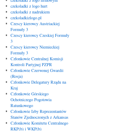
czekoladki z logo firmowym
czekoladki z logo hurt
czekoladki z nadrukiem
czekoladkizlogo.pl
Czescy kierowcy Austriackiej
Formuły 3
Czescy kierowcy Czeskiej Formuły
3
Czescy kierowcy Niemieckiej
Formuły 3
Członkowie Centralnej Komisji
Kontroli Partyjnej PZPR
Członkowie Czerwonej Gwardii
(Rosja)
Członkowie Delegatury Rządu na
Kraj
Członkowie Górskiego
Ochotniczego Pogotowia
Ratunkowego
Członkowie Izby Reprezentantów
Stanów Zjednoczonych z Arkansas
Członkowie Komitetu Centralnego
RKP(b) i WKP(b)