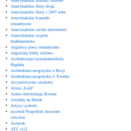
Amerykańskie dramaty filmowe
Amerykańskie filmy drogi
Amerykańskie filmy z 2007 roku
Amerykańskie komedie
romantyczne
Amerykańskie seriale internetowe
Amerykańskie zespoły
deathmetalowe
Angielscy poeci romantyzmu
Angielskie kluby żużlowe
Archidiecezja rzymskokatolicka
Hagåtña
Architektura neogotycka w Rosji
Architektura neogotycka w Toruniu
Arcymistrzynie szachowe
Armia „Łódź”
Armia starożytnego Rzymu
Artykuły na Medal
Artyści cyrkowi
assorted Neapolitan chocolate
selection
Asztarak
ATC-A12