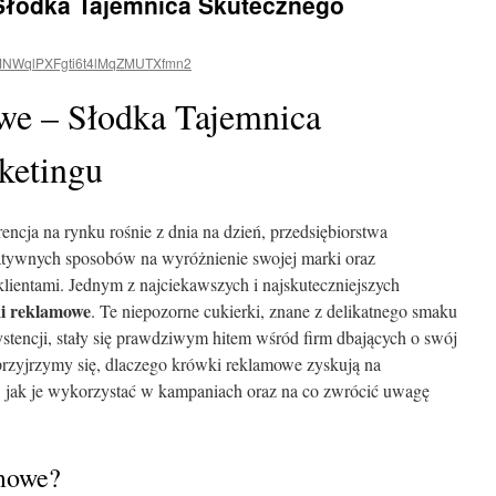
Słodka Tajemnica Skutecznego
NWqlPXFgti6t4lMqZMUTXfmn2
e – Słodka Tajemnica
ketingu
encja na rynku rośnie z dnia na dzień, przedsiębiorstwa
atywnych sposobów na wyróżnienie swojej marki oraz
lientami. Jednym z najciekawszych i najskuteczniejszych
i reklamowe
. Te niepozorne cukierki, znane z delikatnego smaku
ystencji, stały się prawdziwym hitem wśród firm dbających o swój
przyjrzymy się, dlaczego krówki reklamowe zyskują na
ją, jak je wykorzystać w kampaniach oraz na co zwrócić uwagę
mowe?