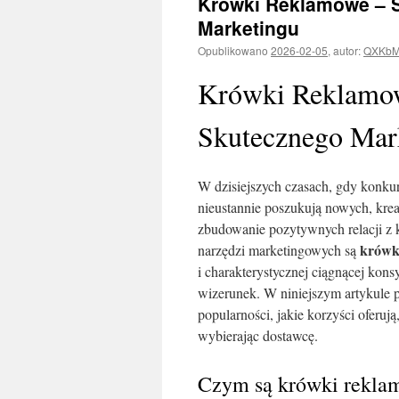
Krówki Reklamowe – 
Marketingu
Opublikowano
2026-02-05
,
autor:
QXKbM
Krówki Reklamow
Skutecznego Mar
W dzisiejszych czasach, gdy konkur
nieustannie poszukują nowych, kre
zbudowanie pozytywnych relacji z k
krówk
narzędzi marketingowych są
i charakterystycznej ciągnącej kons
wizerunek. W niniejszym artykule 
popularności, jakie korzyści oferu
wybierając dostawcę.
Czym są krówki rekla