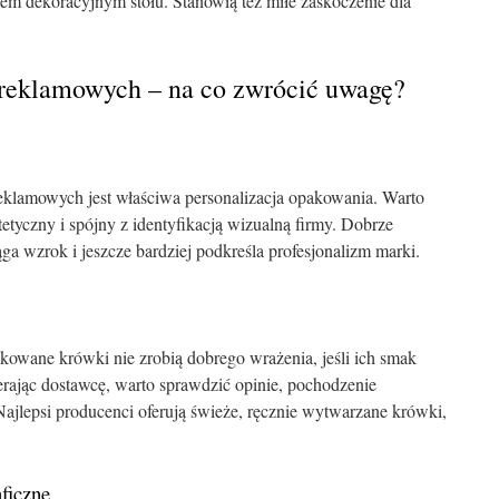
em dekoracyjnym stołu. Stanowią też miłe zaskoczenie dla
 reklamowych – na co zwrócić uwagę?
klamowych jest właściwa personalizacja opakowania. Warto
tetyczny i spójny z identyfikacją wizualną firmy. Dobrze
a wzrok i jeszcze bardziej podkreśla profesjonalizm marki.
kowane krówki nie zrobią dobrego wrażenia, jeśli ich smak
rając dostawcę, warto sprawdzić opinie, pochodzenie
 Najlepsi producenci oferują świeże, ręcznie wytwarzane krówki,
ficzne