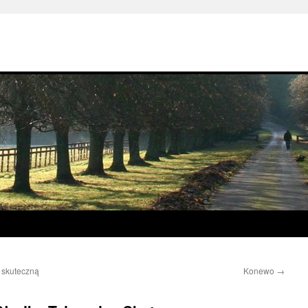
 skuteczną
Konewo
→