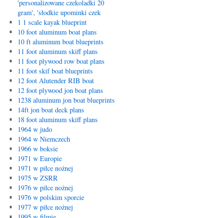
'personalizowane czekoladki 20
gram', 'słodkie upominki czek
1 1 scale kayak blueprint
10 foot aluminum boat plans
10 ft aluminum boat blueprints
11 foot aluminum skiff plans
11 foot plywood row boat plans
11 foot skif boat blueprints
12 foot Alutender RIB boat
12 foot plywood jon boat plans
1238 aluminum jon boat blueprints
14ft jon boat deck plans
18 foot aluminum skiff plans
1964 w judo
1964 w Niemczech
1966 w boksie
1971 w Europie
1971 w piłce nożnej
1975 w ZSRR
1976 w piłce nożnej
1976 w polskim sporcie
1977 w piłce nożnej
1995 w filmie