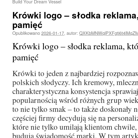
Build Your Dream Vessel
Krówki logo – słodka reklama
pamięć
Opublikowano
2026-01-17
,
autor:
QXKbMNWqlPXFgti6t4lMqZ
Krówki logo – słodka reklama, kt
pamięć
Krówki to jeden z najbardziej rozpozna
polskich słodyczy. Ich kremowy, mlecz
charakterystyczna konsystencja sprawiają
popularnością wśród różnych grup wie
to nie tylko smak – to także doskonały 
częściej firmy decydują się na personal
które nie tylko umilają klientom chwile,
budują świadomość marki. W tym artyku