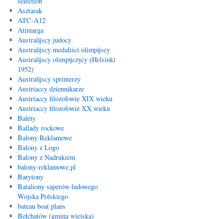
selection
Asztarak
ATC-A12
Atimarga
Australijscy judocy
Australijscy medaliści olimpijscy
Australijscy olimpijczycy (Helsinki
1952)
Australijscy sprinterzy
Austriaccy dziennikarze
Austriaccy filozofowie XIX wieku
Austriaccy filozofowie XX wieku
Balety
Ballady rockowe
Balony Reklamowe
Balony z Logo
Balony z Nadrukiem
balony-reklamowe.pl
Barytony
Bataliony saperów ludowego
Wojska Polskiego
bateau boat plans
Bełchatów (gmina wiejska)