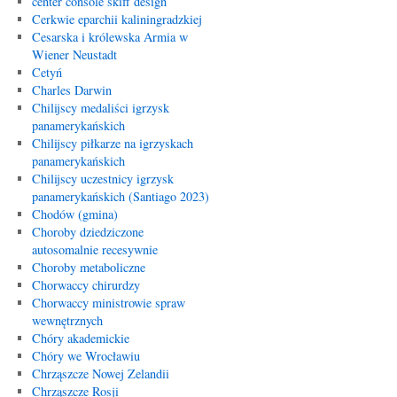
center console skiff design
Cerkwie eparchii kaliningradzkiej
Cesarska i królewska Armia w
Wiener Neustadt
Cetyń
Charles Darwin
Chilijscy medaliści igrzysk
panamerykańskich
Chilijscy piłkarze na igrzyskach
panamerykańskich
Chilijscy uczestnicy igrzysk
panamerykańskich (Santiago 2023)
Chodów (gmina)
Choroby dziedziczone
autosomalnie recesywnie
Choroby metaboliczne
Chorwaccy chirurdzy
Chorwaccy ministrowie spraw
wewnętrznych
Chóry akademickie
Chóry we Wrocławiu
Chrząszcze Nowej Zelandii
Chrząszcze Rosji