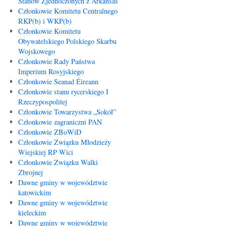
Stanów Zjednoczonych z Arkansas
Członkowie Komitetu Centralnego
RKP(b) i WKP(b)
Członkowie Komitetu
Obywatelskiego Polskiego Skarbu
Wojskowego
Członkowie Rady Państwa
Imperium Rosyjskiego
Członkowie Seanad Éireann
Członkowie stanu rycerskiego I
Rzeczypospolitej
Członkowie Towarzystwa „Sokół”
Członkowie zagraniczni PAN
Członkowie ZBoWiD
Członkowie Związku Młodzieży
Wiejskiej RP Wici
Członkowie Związku Walki
Zbrojnej
Dawne gminy w województwie
katowickim
Dawne gminy w województwie
kieleckim
Dawne gminy w województwie