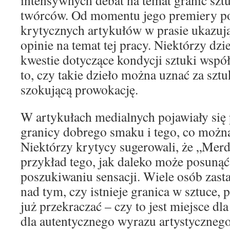
intensywnych debat na temat granic sztu
twórców. Od momentu jego premiery poj
krytycznych artykułów w prasie ukazuj
opinie na temat tej pracy. Niektórzy dzi
kwestie dotyczące kondycji sztuki współ
to, czy takie dzieło można uznać za sztu
szokującą prowokację.
W artykułach medialnych pojawiały się 
granicy dobrego smaku i tego, co można
Niektórzy krytycy sugerowali, że „Merda
przykład tego, jak daleko może posunąć
poszukiwaniu sensacji. Wiele osób zast
nad tym, czy istnieje granica w sztuce, 
już przekraczać – czy to jest miejsce dl
dla autentycznego wyrazu artystycznego