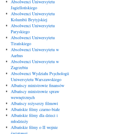
Absolwenci Uniwersytetu
Jagiellońskiego
Absolwenci Uniwersytetu
Kolumbii Brytyjskiej
Absolwenci Uniwersytetu
Paryskiego
Absolwenci Uniwersytetu
Tirańskiego
Absolwenci Uniwersytetu w
Aarhus
Absolwenci Uniwersytetu w
Zagrzebiu
Absolwenci Wydziału Psychologii
Uniwersytetu Warszawskiego
Albańscy ministrowie finansów
Albańscy ministrowie spraw
wewnętrznych
Albańscy reżyserzy filmowi
Albańskie filmy czarno-białe
Albańskie filmy dla dzieci i
młodzieży
Albańskie filmy o II wojnie
światowej