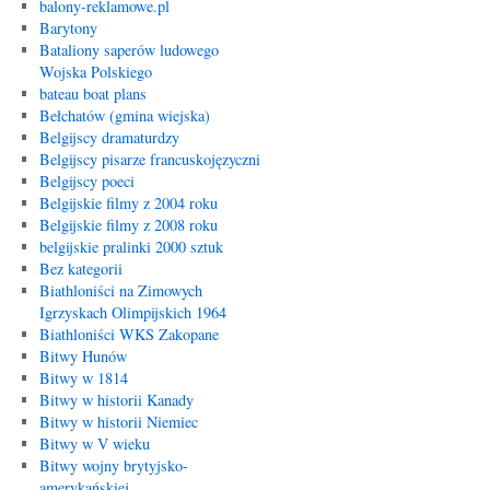
balony-reklamowe.pl
Barytony
Bataliony saperów ludowego
Wojska Polskiego
bateau boat plans
Bełchatów (gmina wiejska)
Belgijscy dramaturdzy
Belgijscy pisarze francuskojęzyczni
Belgijscy poeci
Belgijskie filmy z 2004 roku
Belgijskie filmy z 2008 roku
belgijskie pralinki 2000 sztuk
Bez kategorii
Biathloniści na Zimowych
Igrzyskach Olimpijskich 1964
Biathloniści WKS Zakopane
Bitwy Hunów
Bitwy w 1814
Bitwy w historii Kanady
Bitwy w historii Niemiec
Bitwy w V wieku
Bitwy wojny brytyjsko-
amerykańskiej