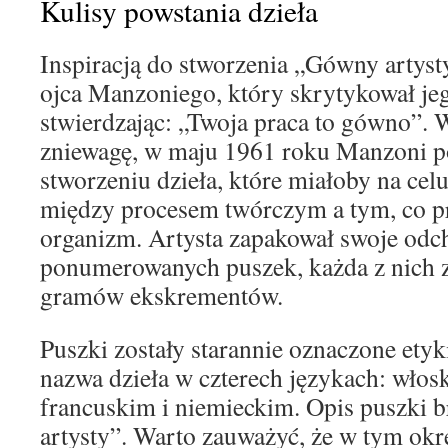
Kulisy powstania dzieła
Inspiracją do stworzenia „Gówny artyst
ojca Manzoniego, który skrytykował je
stwierdzając: „Twoja praca to gówno”. 
zniewagę, w maju 1961 roku Manzoni po
stworzeniu dzieła, które miałoby na celu
między procesem twórczym a tym, co p
organizm. Artysta zapakował swoje odc
ponumerowanych puszek, każda z nich z
gramów ekskrementów.
Puszki zostały starannie oznaczone etyki
nazwa dzieła w czterech językach: włos
francuskim i niemieckim. Opis puszki 
artysty”. Warto zauważyć, że w tym okr