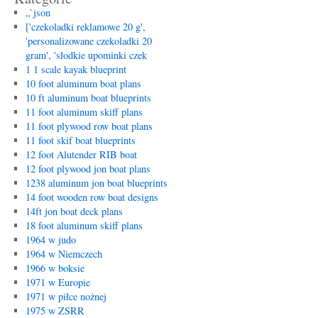
„`json
['czekoladki reklamowe 20 g',
'personalizowane czekoladki 20
gram', 'słodkie upominki czek
1 1 scale kayak blueprint
10 foot aluminum boat plans
10 ft aluminum boat blueprints
11 foot aluminum skiff plans
11 foot plywood row boat plans
11 foot skif boat blueprints
12 foot Alutender RIB boat
12 foot plywood jon boat plans
1238 aluminum jon boat blueprints
14 foot wooden row boat designs
14ft jon boat deck plans
18 foot aluminum skiff plans
1964 w judo
1964 w Niemczech
1966 w boksie
1971 w Europie
1971 w piłce nożnej
1975 w ZSRR