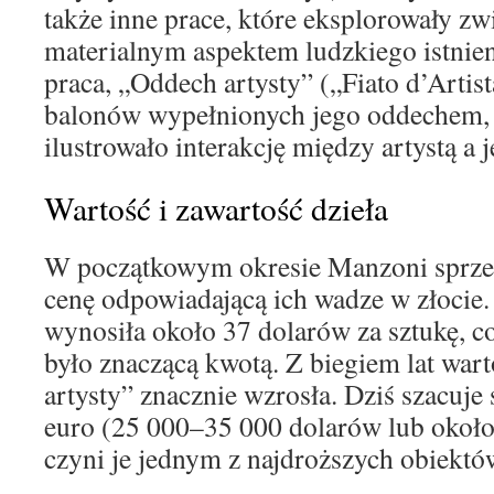
także inne prace, które eksplorowały zw
materialnym aspektem ludzkiego istnien
praca, „Oddech artysty” („Fiato d’Artista
balonów wypełnionych jego oddechem,
ilustrowało interakcję między artystą a 
Wartość i zawartość dzieła
W początkowym okresie Manzoni sprzed
cenę odpowiadającą ich wadze w złocie.
wynosiła około 37 dolarów za sztukę, c
było znaczącą kwotą. Z biegiem lat wa
artysty” znacznie wzrosła. Dziś szacuje 
euro (25 000–35 000 dolarów lub około
czyni je jednym z najdroższych obiektó